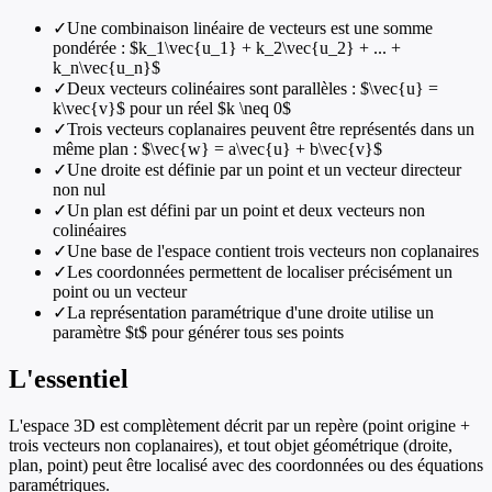
✓
Une combinaison linéaire de vecteurs est une somme
pondérée : $k_1\vec{u_1} + k_2\vec{u_2} + ... +
k_n\vec{u_n}$
✓
Deux vecteurs colinéaires sont parallèles : $\vec{u} =
k\vec{v}$ pour un réel $k \neq 0$
✓
Trois vecteurs coplanaires peuvent être représentés dans un
même plan : $\vec{w} = a\vec{u} + b\vec{v}$
✓
Une droite est définie par un point et un vecteur directeur
non nul
✓
Un plan est défini par un point et deux vecteurs non
colinéaires
✓
Une base de l'espace contient trois vecteurs non coplanaires
✓
Les coordonnées permettent de localiser précisément un
point ou un vecteur
✓
La représentation paramétrique d'une droite utilise un
paramètre $t$ pour générer tous ses points
L'essentiel
L'espace 3D est complètement décrit par un repère (point origine +
trois vecteurs non coplanaires), et tout objet géométrique (droite,
plan, point) peut être localisé avec des coordonnées ou des équations
paramétriques.