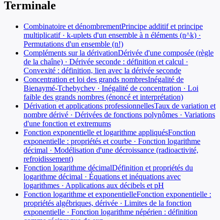
Terminale
Combinatoire et dénombrement
Principe additif et principe
multiplicatif · k-uplets d'un ensemble à n éléments (n^k) ·
Permutations d'un ensemble (n!)
Compléments sur la dérivation
Dérivée d'une composée (règle
de la chaîne) · Dérivée seconde : définition et calcul ·
Convexité : définition, lien avec la dérivée seconde
Concentration et loi des grands nombres
Inégalité de
Bienaymé-Tchebychev · Inégalité de concentration · Loi
faible des grands nombres (énoncé et interprétation)
Dérivation et applications professionnelles
Taux de variation et
nombre dérivé · Dérivées de fonctions polynômes · Variations
d'une fonction et extremums
Fonction exponentielle et logarithme appliqués
Fonction
exponentielle : propriétés et courbe · Fonction logarithme
décimal · Modélisation d'une décroissance (radioactivité,
refroidissement)
Fonction logarithme décimal
Définition et propriétés du
logarithme décimal · Équations et inéquations avec
logarithmes · Applications aux décibels et pH
Fonction logarithme et exponentielle
Fonction exponentielle :
propriétés algébriques, dérivée · Limites de la fonction
exponentielle · Fonction logarithme népérien : définition