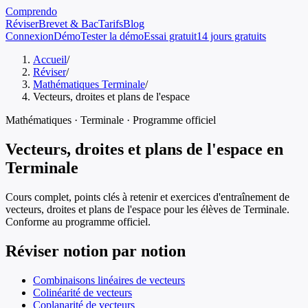
Comprendo
Réviser
Brevet & Bac
Tarifs
Blog
Connexion
Démo
Tester la démo
Essai gratuit
14 jours gratuits
Accueil
/
Réviser
/
Mathématiques Terminale
/
Vecteurs, droites et plans de l'espace
Mathématiques
·
Terminale
· Programme officiel
Vecteurs, droites et plans de l'espace
en
Terminale
Cours complet, points clés à retenir et exercices d'entraînement de
vecteurs, droites et plans de l'espace
pour les élèves de
Terminale
.
Conforme au programme officiel.
Réviser notion par notion
Combinaisons linéaires de vecteurs
Colinéarité de vecteurs
Coplanarité de vecteurs