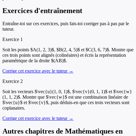
Exercices d'entraînement
Entraîne-toi sur ces exercices, puis fais-toi corriger pas à pas par le
tuteur.
Exercice
1
Soit les points $A(1, 2, 3)$, $B(2, 4, 5)$ et $C(3, 6, 7)$. Montre que
ces trois points sont alignés (colinéaires) et écris la représentation
paramétrique de la droite $(AB)$.
Corrige cet exercice avec le tuteur →
Exercice
2
Soit les vecteurs $\vec{u}(1, 0, 1)$, $\vec{v}(0, 1, 1)$ et $\vec{w}
(1, 1, 2)$. Montre que $\vec{w}$ est une combinaison linéaire de
$\vec{u}$ et $\vec{v}$, puis déduis-en que ces trois vecteurs sont
coplanaires.
Corrige cet exercice avec le tuteur →
Autres chapitres de
Mathématiques
en