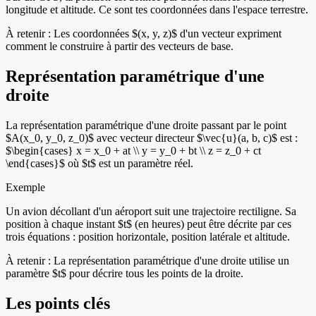
longitude et altitude. Ce sont tes coordonnées dans l'espace terrestre.
À retenir :
Les coordonnées $(x, y, z)$ d'un vecteur expriment
comment le construire à partir des vecteurs de base.
Représentation paramétrique d'une
droite
La représentation paramétrique d'une droite passant par le point
$A(x_0, y_0, z_0)$ avec vecteur directeur $\vec{u}(a, b, c)$ est :
$\begin{cases} x = x_0 + at \\ y = y_0 + bt \\ z = z_0 + ct
\end{cases}$ où $t$ est un paramètre réel.
Exemple
Un avion décollant d'un aéroport suit une trajectoire rectiligne. Sa
position à chaque instant $t$ (en heures) peut être décrite par ces
trois équations : position horizontale, position latérale et altitude.
À retenir :
La représentation paramétrique d'une droite utilise un
paramètre $t$ pour décrire tous les points de la droite.
Les points clés