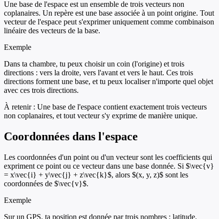
Une base de l'espace est un ensemble de trois vecteurs non
coplanaires. Un repère est une base associée à un point origine. Tout
vecteur de l'espace peut s'exprimer uniquement comme combinaison
linéaire des vecteurs de la base.
Exemple
Dans ta chambre, tu peux choisir un coin (l'origine) et trois
directions : vers la droite, vers l'avant et vers le haut. Ces trois
directions forment une base, et tu peux localiser n'importe quel objet
avec ces trois directions.
À retenir :
Une base de l'espace contient exactement trois vecteurs
non coplanaires, et tout vecteur s'y exprime de manière unique.
Coordonnées dans l'espace
Les coordonnées d'un point ou d'un vecteur sont les coefficients qui
expriment ce point ou ce vecteur dans une base donnée. Si $\vec{v}
= x\vec{i} + y\vec{j} + z\vec{k}$, alors $(x, y, z)$ sont les
coordonnées de $\vec{v}$.
Exemple
Sur un GPS, ta position est donnée par trois nombres : latitude,