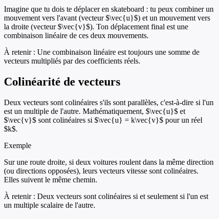
Imagine que tu dois te déplacer en skateboard : tu peux combiner un
mouvement vers l'avant (vecteur $\vec{u}$) et un mouvement vers
la droite (vecteur $\vec{v}$). Ton déplacement final est une
combinaison linéaire de ces deux mouvements.
À retenir :
Une combinaison linéaire est toujours une somme de
vecteurs multipliés par des coefficients réels.
Colinéarité de vecteurs
Deux vecteurs sont colinéaires s'ils sont parallèles, c'est-à-dire si l'un
est un multiple de l'autre. Mathématiquement, $\vec{u}$ et
$\vec{v}$ sont colinéaires si $\vec{u} = k\vec{v}$ pour un réel
$k$.
Exemple
Sur une route droite, si deux voitures roulent dans la même direction
(ou directions opposées), leurs vecteurs vitesse sont colinéaires.
Elles suivent le même chemin.
À retenir :
Deux vecteurs sont colinéaires si et seulement si l'un est
un multiple scalaire de l'autre.