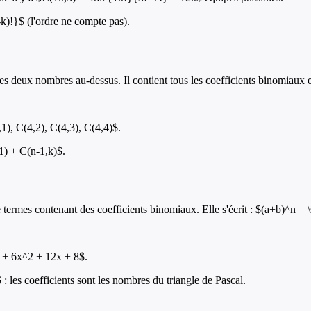
)!}$ (l'ordre ne compte pas).
deux nombres au-dessus. Il contient tous les coefficients binomiaux et v
,1), C(4,2), C(4,3), C(4,4)$.
1) + C(n-1,k)$.
rmes contenant des coefficients binomiaux. Elle s'écrit : $(a+b)^n 
 + 6x^2 + 12x + 8$.
s coefficients sont les nombres du triangle de Pascal.