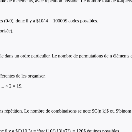
ble de n éléments, avec répétition possible. Le nombre total de k-uplets
res (0-9), donc il y a $10^4 = 10000$ codes possibles.
orisée).
 dans un ordre particulier. Le nombre de permutations de n éléments est
férentes de les organiser.
.. × 2 × 1$.
ans répétition. Le nombre de combinaisons se note $C(n,k)$ ou $\binom
onc il y a $C(10,3) = \frac{10!}{3!×7!} = 120$ équipes possibles.