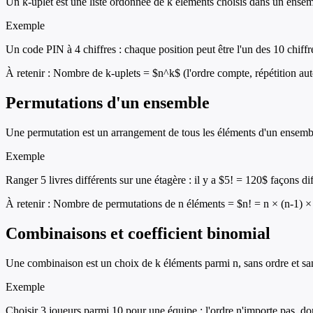
Un k-uplet est une liste ordonnée de k éléments choisis dans un ensem
Exemple
Un code PIN à 4 chiffres : chaque position peut être l'un des 10 chiff
À retenir :
Nombre de k-uplets = $n^k$ (l'ordre compte, répétition aut
Permutations d'un ensemble
Une permutation est un arrangement de tous les éléments d'un ensemble
Exemple
Ranger 5 livres différents sur une étagère : il y a $5! = 120$ façons dif
À retenir :
Nombre de permutations de n éléments = $n! = n × (n-1) × .
Combinaisons et coefficient binomial
Une combinaison est un choix de k éléments parmi n, sans ordre et s
Exemple
Choisir 3 joueurs parmi 10 pour une équipe : l'ordre n'importe pas, d