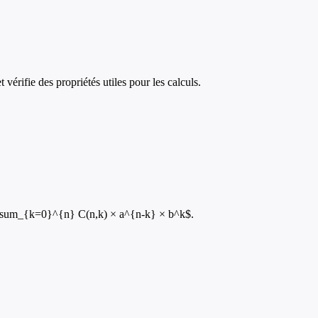
érifie des propriétés utiles pour les calculs.
= \sum_{k=0}^{n} C(n,k) × a^{n-k} × b^k$.