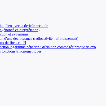
ion, lien avec la dérivée seconde
 (énoncé et interprétation)
nction et extremums
on d'une décroissance (radioactivité, refroidissement)
aux décibels et pH
Fonction logarithme népérien : définition comme réciproque de exp
es fonctions trigonométriques