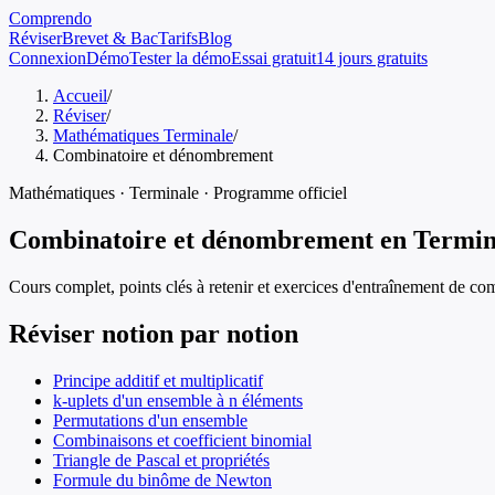
Comprendo
Réviser
Brevet & Bac
Tarifs
Blog
Connexion
Démo
Tester la démo
Essai gratuit
14 jours gratuits
Accueil
/
Réviser
/
Mathématiques Terminale
/
Combinatoire et dénombrement
Mathématiques
·
Terminale
· Programme officiel
Combinatoire et dénombrement
en
Termin
Cours complet, points clés à retenir et exercices d'entraînement de
com
Réviser notion par notion
Principe additif et multiplicatif
k-uplets d'un ensemble à n éléments
Permutations d'un ensemble
Combinaisons et coefficient binomial
Triangle de Pascal et propriétés
Formule du binôme de Newton