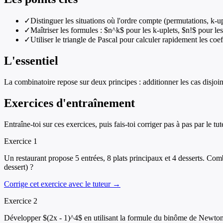
✓
Distinguer les situations où l'ordre compte (permutations, k-u
✓
Maîtriser les formules : $n^k$ pour les k-uplets, $n!$ pour 
✓
Utiliser le triangle de Pascal pour calculer rapidement les co
L'essentiel
La combinatoire repose sur deux principes : additionner les cas disjoints
Exercices d'entraînement
Entraîne-toi sur ces exercices, puis fais-toi corriger pas à pas par le tut
Exercice
1
Un restaurant propose 5 entrées, 8 plats principaux et 4 desserts. Com
dessert) ?
Corrige cet exercice avec le tuteur →
Exercice
2
Développer $(2x - 1)^4$ en utilisant la formule du binôme de Newton