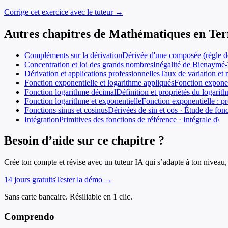
Corrige cet exercice avec le tuteur →
Autres chapitres de
Mathématiques
en
Ter
Compléments sur la dérivation
Dérivée d'une composée (règle de 
Concentration et loi des grands nombres
Inégalité de Bienaymé-T
Dérivation et applications professionnelles
Taux de variation et
Fonction exponentielle et logarithme appliqués
Fonction exponent
Fonction logarithme décimal
Définition et propriétés du logarit
Fonction logarithme et exponentielle
Fonction exponentielle : pr
Fonctions sinus et cosinus
Dérivées de sin et cos · Étude de fonc
Intégration
Primitives des fonctions de référence · Intégrale d\
Besoin d’aide sur ce chapitre ?
Crée ton compte et révise avec un tuteur IA qui s’adapte à ton niveau, 
14 jours gratuits
Tester la démo →
Sans carte bancaire. Résiliable en 1 clic.
Comprendo