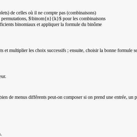
plets) de celles où il ne compte pas (combinaisons)
les permutations, $\binom{n}{k}$ pour les combinaisons
efficients binomiaux et appliquer la formule du binôme
 et multiplier les choix successifs ; ensuite, choisir la bonne formule sel
eur.
bien de menus différents peut-on composer si on prend une entrée, un pl
.