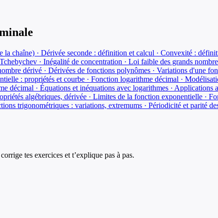
minale
la chaîne) · Dérivée seconde : définition et calcul · Convexité : définit
chebychev · Inégalité de concentration · Loi faible des grands nombres
 nombre dérivé · Dérivées de fonctions polynômes · Variations d'une fo
ielle : propriétés et courbe · Fonction logarithme décimal · Modélisati
hme décimal · Équations et inéquations avec logarithmes · Applications 
opriétés algébriques, dérivée · Limites de la fonction exponentielle · 
tions trigonométriques : variations, extremums · Périodicité et parité d
corrige tes exercices et t’explique pas à pas.