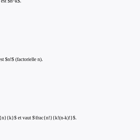
 est $n^k$.
 $n!$ (factorielle n).
{n}{k}$ et vaut $\frac{n!}{k!(n-k)!}$.