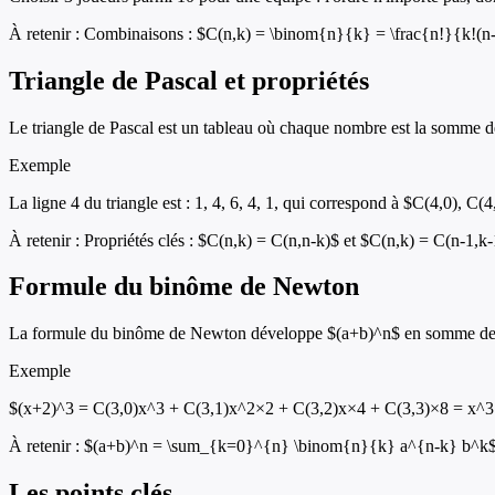
À retenir :
Combinaisons : $C(n,k) = \binom{n}{k} = \frac{n!}{k!(n-k
Triangle de Pascal et propriétés
Le triangle de Pascal est un tableau où chaque nombre est la somme des 
Exemple
La ligne 4 du triangle est : 1, 4, 6, 4, 1, qui correspond à $C(4,0), C(4
À retenir :
Propriétés clés : $C(n,k) = C(n,n-k)$ et $C(n,k) = C(n-1,k-
Formule du binôme de Newton
La formule du binôme de Newton développe $(a+b)^n$ en somme de te
Exemple
$(x+2)^3 = C(3,0)x^3 + C(3,1)x^2×2 + C(3,2)x×4 + C(3,3)×8 = x^3
À retenir :
$(a+b)^n = \sum_{k=0}^{n} \binom{n}{k} a^{n-k} b^k$ : le
Les points clés