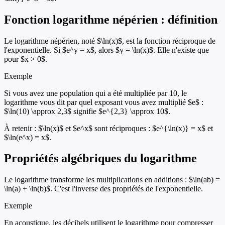
Fonction logarithme népérien : définition
Le logarithme népérien, noté $\ln(x)$, est la fonction réciproque de
l'exponentielle. Si $e^y = x$, alors $y = \ln(x)$. Elle n'existe que
pour $x > 0$.
Exemple
Si vous avez une population qui a été multipliée par 10, le
logarithme vous dit par quel exposant vous avez multiplié $e$ :
$\ln(10) \approx 2,3$ signifie $e^{2,3} \approx 10$.
À retenir :
$\ln(x)$ et $e^x$ sont réciproques : $e^{\ln(x)} = x$ et
$\ln(e^x) = x$.
Propriétés algébriques du logarithme
Le logarithme transforme les multiplications en additions : $\ln(ab) =
\ln(a) + \ln(b)$. C'est l'inverse des propriétés de l'exponentielle.
Exemple
En acoustique, les décibels utilisent le logarithme pour compresser