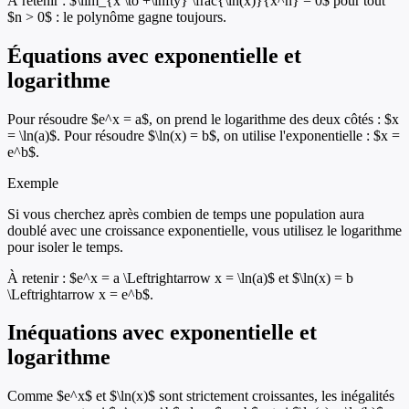
À retenir :
$\lim_{x \to +\infty} \frac{\ln(x)}{x^n} = 0$ pour tout
$n > 0$ : le polynôme gagne toujours.
Équations avec exponentielle et
logarithme
Pour résoudre $e^x = a$, on prend le logarithme des deux côtés : $x
= \ln(a)$. Pour résoudre $\ln(x) = b$, on utilise l'exponentielle : $x =
e^b$.
Exemple
Si vous cherchez après combien de temps une population aura
doublé avec une croissance exponentielle, vous utilisez le logarithme
pour isoler le temps.
À retenir :
$e^x = a \Leftrightarrow x = \ln(a)$ et $\ln(x) = b
\Leftrightarrow x = e^b$.
Inéquations avec exponentielle et
logarithme
Comme $e^x$ et $\ln(x)$ sont strictement croissantes, les inégalités