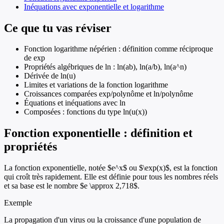
Inéquations avec exponentielle et logarithme
Ce que tu vas réviser
Fonction logarithme népérien : définition comme réciproque
de exp
Propriétés algébriques de ln : ln(ab), ln(a/b), ln(a^n)
Dérivée de ln(u)
Limites et variations de la fonction logarithme
Croissances comparées exp/polynôme et ln/polynôme
Équations et inéquations avec ln
Composées : fonctions du type ln(u(x))
Fonction exponentielle : définition et
propriétés
La fonction exponentielle, notée $e^x$ ou $\exp(x)$, est la fonction
qui croît très rapidement. Elle est définie pour tous les nombres réels
et sa base est le nombre $e \approx 2,718$.
Exemple
La propagation d'un virus ou la croissance d'une population de