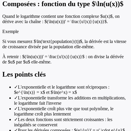
Composées : fonction du type $\ln(u(x))$
Quand le logarithme contient une fonction complexe $u(x)$, on
dérive avec la chaîne : $(\ln(u(x)))' = \frac{u'(x)}{u(x)}$.
Exemple
Si vous mesurez $\ln(\text{population}(t))$, la dérivée est la vitesse
de croissance divisée par la population elle-même.
À retenir :
$(\ln(u(x)))' = \frac{u'(x)}{u(x)}$ : on divise la dérivée
de $u$ par $u$ elle-même.
Les points clés
✓
L'exponentielle et le logarithme sont réciproques :
$e^{\ln(x)} = x$ et $\ln(e^x) = x$
✓
L'exponentielle transforme les additions en multiplications,
le logarithme fait l'inverse
✓
L'exponentielle croît plus vite que tout polynôme, le
logarithme croît plus lentement
✓
Les deux fonctions sont strictement croissantes : les
inégalités se conservent
✓
Pour les dérivées composées : $(e^{u})' = u' \cdot e^{u}$