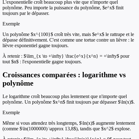
L'exponentielle croît beaucoup plus vite que n'importe quel
polynôme. Peu importe la puissance du polynôme, $e^x$ finit
toujours par le dépasser.
Exemple
Un polynôme $x^{100}$ croît très vite, mais $e^x$ le rattrape et le
dépasse définitivement. C'est comme une tortue contre un lièvre : le
lièvre exponentiel gagne toujours.
À retenir :
$\lim_{x \to +\infty} \frac{e^x}{x^n} = +\infty$ pour
tout $n$ : l'exponentielle gagne toujours.
Croissances comparées : logarithme vs
polynôme
Le logarithme croît beaucoup plus lentement que n'importe quel
polynôme. Un polynôme $x^n$ finit toujours par dépasser $\ln(x)$.
Exemple
Même si vous attendez très longtemps, $\ln(x)$ augmente lentement
(comme $\ln(1000000) \approx 13,8$), tandis que $x^2$ explose.