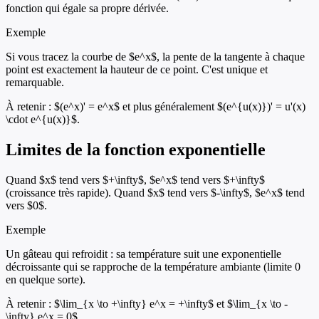
fonction qui égale sa propre dérivée.
Exemple
Si vous tracez la courbe de $e^x$, la pente de la tangente à chaque
point est exactement la hauteur de ce point. C'est unique et
remarquable.
À retenir :
$(e^x)' = e^x$ et plus généralement $(e^{u(x)})' = u'(x)
\cdot e^{u(x)}$.
Limites de la fonction exponentielle
Quand $x$ tend vers $+\infty$, $e^x$ tend vers $+\infty$
(croissance très rapide). Quand $x$ tend vers $-\infty$, $e^x$ tend
vers $0$.
Exemple
Un gâteau qui refroidit : sa température suit une exponentielle
décroissante qui se rapproche de la température ambiante (limite 0
en quelque sorte).
À retenir :
$\lim_{x \to +\infty} e^x = +\infty$ et $\lim_{x \to -
\infty} e^x = 0$.