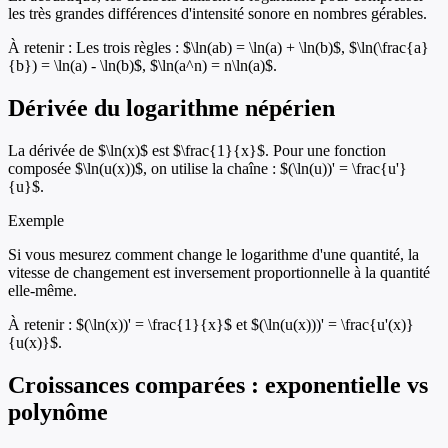
les très grandes différences d'intensité sonore en nombres gérables.
À retenir :
Les trois règles : $\ln(ab) = \ln(a) + \ln(b)$, $\ln(\frac{a}
{b}) = \ln(a) - \ln(b)$, $\ln(a^n) = n\ln(a)$.
Dérivée du logarithme népérien
La dérivée de $\ln(x)$ est $\frac{1}{x}$. Pour une fonction
composée $\ln(u(x))$, on utilise la chaîne : $(\ln(u))' = \frac{u'}
{u}$.
Exemple
Si vous mesurez comment change le logarithme d'une quantité, la
vitesse de changement est inversement proportionnelle à la quantité
elle-même.
À retenir :
$(\ln(x))' = \frac{1}{x}$ et $(\ln(u(x)))' = \frac{u'(x)}
{u(x)}$.
Croissances comparées : exponentielle vs
polynôme