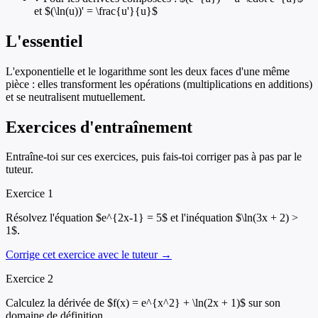
et $(\ln(u))' = \frac{u'}{u}$
L'essentiel
L'exponentielle et le logarithme sont les deux faces d'une même
pièce : elles transforment les opérations (multiplications en additions)
et se neutralisent mutuellement.
Exercices d'entraînement
Entraîne-toi sur ces exercices, puis fais-toi corriger pas à pas par le
tuteur.
Exercice
1
Résolvez l'équation $e^{2x-1} = 5$ et l'inéquation $\ln(3x + 2) >
1$.
Corrige cet exercice avec le tuteur →
Exercice
2
Calculez la dérivée de $f(x) = e^{x^2} + \ln(2x + 1)$ sur son
domaine de définition.