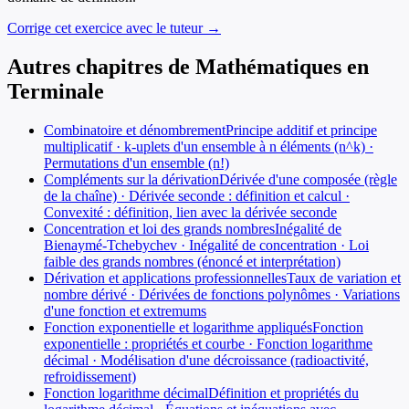
Corrige cet exercice avec le tuteur →
Autres chapitres de
Mathématiques
en
Terminale
Combinatoire et dénombrement
Principe additif et principe
multiplicatif · k-uplets d'un ensemble à n éléments (n^k) ·
Permutations d'un ensemble (n!)
Compléments sur la dérivation
Dérivée d'une composée (règle
de la chaîne) · Dérivée seconde : définition et calcul ·
Convexité : définition, lien avec la dérivée seconde
Concentration et loi des grands nombres
Inégalité de
Bienaymé-Tchebychev · Inégalité de concentration · Loi
faible des grands nombres (énoncé et interprétation)
Dérivation et applications professionnelles
Taux de variation et
nombre dérivé · Dérivées de fonctions polynômes · Variations
d'une fonction et extremums
Fonction exponentielle et logarithme appliqués
Fonction
exponentielle : propriétés et courbe · Fonction logarithme
décimal · Modélisation d'une décroissance (radioactivité,
refroidissement)
Fonction logarithme décimal
Définition et propriétés du