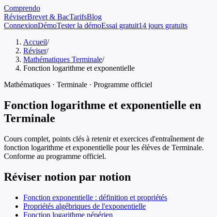
Comprendo
Réviser
Brevet & Bac
Tarifs
Blog
Connexion
Démo
Tester la démo
Essai gratuit
14 jours gratuits
Accueil
/
Réviser
/
Mathématiques Terminale
/
Fonction logarithme et exponentielle
Mathématiques
·
Terminale
· Programme officiel
Fonction logarithme et exponentielle
en
Terminale
Cours complet, points clés à retenir et exercices d'entraînement de
fonction logarithme et exponentielle
pour les élèves de
Terminale
.
Conforme au programme officiel.
Réviser notion par notion
Fonction exponentielle : définition et propriétés
Propriétés algébriques de l'exponentielle
Fonction logarithme népérien