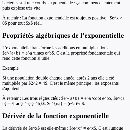
bactéries suit une courbe exponentielle : ça commence lentement
puis explose très vite.
À retenir :
La fonction exponentielle est toujours positive : $e^x >
0$ pour tout $x$ réel.
Propriétés algébriques de l'exponentielle
L'exponentielle transforme les additions en multiplications :
$e^{a+b} = e^a \times e^b$. C'est la propriété fondamentale qui
rend cette fonction si utile.
Exemple
Si une population double chaque année, après 2 ans elle a été
multipliée par $2^2 = 4$. C'est le même principe : les exposants
s'ajoutent.
À retenir :
Les trois règles clés : $e^{a+b} = e^a \cdot e^b$, $e^{a-
b} = \frac{e^a}{e^b}$, $e^{na} = (e^a)^n$.
Dérivée de la fonction exponentielle
La dérivée de $e^x$ est elle-même : $(e^x)' = e^x$. C'est l'unique