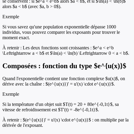
se conservent : si $e^a < e^b$ alors $a < b$, et si $\ln(a) < \ln(b)$
alors $a < b$ (avec $a, b > 0$).
Exemple
Si vous savez qu'une population exponentielle dépasse 1000
individus, vous pouvez comparer les exposants pour trouver le
moment exact.
À retenir :
Les deux fonctions sont croissantes : $e^a < e^b
\Leftrightarrow a < b$ et $\ln(a) < \ln(b) \Leftrightarrow 0 < a < b$.
Composées : fonction du type $e^{u(x)}$
Quand l'exponentielle contient une fonction complexe $u(x)$, on
dérive avec la chaîne : $(e^{u(x)})' = u'(x) \cdot e^{u(x)}$.
Exemple
Si la température d'un objet suit $T(t) = 20 + 80e^{-0,1t}$, sa
vitesse de refroidissement est $T'(t) = -8e^{-0,1t}$.
À retenir :
$(e^{u(x)})' = u'(x) \cdot e^{u(x)}$ : on multiplie par la
dérivée de l'exposant.