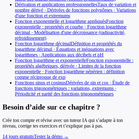
Dérivation et applications professionnelles
Taux de variation et
nombre dérivé · Dérivées de fonctions polynômes · Variations
d'une fonction et extremums
Fonction exponentielle et logarithme appliqués
Fonction
exponentielle : propriétés et courbe · Fonction logarithme
décimal · Modélisation d'une décroissance (radioactivité,
refroidissement)
Fonction logarithme décimal
Définition et propriétés du
logarithme décimal · Équations et inéquations avec
logarithmes · Applications aux décibels et pH
Fonction logarithme et exponentielle
Fonction exponentielle :
propriétés algébriques, dérivée · Limites de la fonction
exponentielle · Fonction logarithme népérien : définition
comme réciproque de exp
Fonctions sinus et cosinus
Dérivées de sin et cos · Étude de
fonctions trigonométriques : variations, extremums ·
Périodicité et parité des fonctions trigonométriques
Besoin d’aide sur ce chapitre ?
Crée ton compte et révise avec un tuteur IA qui s’adapte à ton
niveau, corrige tes exercices et t’explique pas à pas.
14 jours gratuits
Tester la démo →