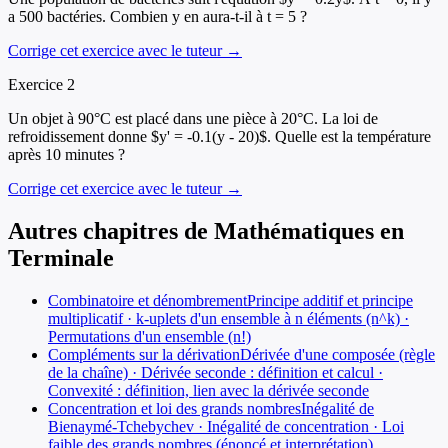
a 500 bactéries. Combien y en aura-t-il à t = 5 ?
Corrige cet exercice avec le tuteur →
Exercice
2
Un objet à 90°C est placé dans une pièce à 20°C. La loi de
refroidissement donne $y' = -0.1(y - 20)$. Quelle est la température
après 10 minutes ?
Corrige cet exercice avec le tuteur →
Autres chapitres de
Mathématiques
en
Terminale
Combinatoire et dénombrement
Principe additif et principe
multiplicatif · k-uplets d'un ensemble à n éléments (n^k) ·
Permutations d'un ensemble (n!)
Compléments sur la dérivation
Dérivée d'une composée (règle
de la chaîne) · Dérivée seconde : définition et calcul ·
Convexité : définition, lien avec la dérivée seconde
Concentration et loi des grands nombres
Inégalité de
Bienaymé-Tchebychev · Inégalité de concentration · Loi
faible des grands nombres (énoncé et interprétation)