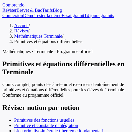
Comprendo
Réviser
Brevet & Bac
Tarifs
Blog
Connexion
Démo
Tester la démo
Essai gratuit
14 jours gratuits
Accueil
/
Réviser
/
Mathématiques Terminale
/
Primitives et équations différentielles
Mathématiques
·
Terminale
· Programme officiel
Primitives et équations différentielles
en
Terminale
Cours complet, points clés à retenir et exercices d'entraînement de
primitives et équations différentielles
pour les élèves de
Terminale
.
Conforme au programme officiel.
Réviser notion par notion
Primitives des fonctions usuelles
Primitive et constante d'intégration
Lien primitive-intégrale (théorème fondamental)