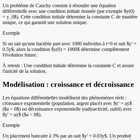
Un problème de Cauchy consiste à résoudre une équation
différentielle avec une condition initiale donnée (par exemple $y(0)
= y_0$). Cette condition initiale détermine la constante C de manière
unique, ce qui garantit une solution unique.
Exemple
Si on sait qu'une bactérie part avec 1000 individus à t=0 et suit $y' =
0.5y$, alors la condition $y(0) = 1000$ détermine complètement
l'évolution future.
À retenir :
Une condition initiale détermine la constante C et assure
l'unicité de la solution.
Modélisation : croissance et décroissance
Les équations différentielles modélisent des phénomènes réels :
croissance exponentielle (population, argent placé) avec $y' = ay$
($a > 0$) ou décroissance exponentielle (radioactivité, oubli) avec
$y' = ay$ ($a < 0$).
Exemple
Un placement bancaire à 3% par an suit $y' = 0.03y$. Un produit