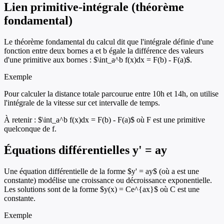
Lien primitive-intégrale (théorème
fondamental)
Le théorème fondamental du calcul dit que l'intégrale définie d'une
fonction entre deux bornes a et b égale la différence des valeurs
d'une primitive aux bornes : $\int_a^b f(x)dx = F(b) - F(a)$.
Exemple
Pour calculer la distance totale parcourue entre 10h et 14h, on utilise
l'intégrale de la vitesse sur cet intervalle de temps.
À retenir :
$\int_a^b f(x)dx = F(b) - F(a)$ où F est une primitive
quelconque de f.
Équations différentielles y' = ay
Une équation différentielle de la forme $y' = ay$ (où a est une
constante) modélise une croissance ou décroissance exponentielle.
Les solutions sont de la forme $y(x) = Ce^{ax}$ où C est une
constante.
Exemple