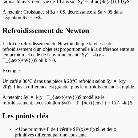
radioactif avec demi-vie de 10 ans suit $y' = -\frac{\ln(2)}{10}y$.
À retenir :
Croissance si $a > 0$, décroissance si $a < 0$ dans
l'équation $y' = ay$.
Refroidissement de Newton
La loi de refroidissement de Newton dit que la vitesse de
refroidissement d'un objet est proportionnelle à la différence entre sa
température et celle de l'environnement : $y' = -k(y -
T_{\text{env}})$ où k > 0.
Exemple
Un café à 80°C dans une pièce à 20°C refroidit selon $y' = -k(y -
20)$. Plus la différence est grande, plus le refroidissement est rapide.
À retenir :
$y' = -k(y - T_{\text{env}})$ modélise le
refroidissement, avec solution $y(t) = T_{\text{env}} + Ce^{-kt}$.
Les points clés
✓
Une primitive F de f vérifie $F'(x) = f(x)$, et deux
primitives diffèrent par une constante.