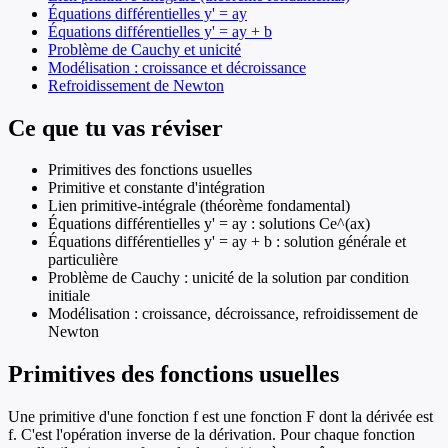
Équations différentielles y' = ay
Équations différentielles y' = ay + b
Problème de Cauchy et unicité
Modélisation : croissance et décroissance
Refroidissement de Newton
Ce que tu vas réviser
Primitives des fonctions usuelles
Primitive et constante d'intégration
Lien primitive-intégrale (théorème fondamental)
Équations différentielles y' = ay : solutions Ce^(ax)
Équations différentielles y' = ay + b : solution générale et
particulière
Problème de Cauchy : unicité de la solution par condition
initiale
Modélisation : croissance, décroissance, refroidissement de
Newton
Primitives des fonctions usuelles
Une primitive d'une fonction f est une fonction F dont la dérivée est
f. C'est l'opération inverse de la dérivation. Pour chaque fonction