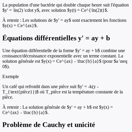
La population d'une bactérie qui double chaque heure suit l'équation
$y' = \ln(2) \cdot y$, avec solution $y(t) = Ce^{\ln(2)t}$.
À retenir :
Les solutions de $y' = ay$ sont exactement les fonctions
$y(x) = Ce^{ax}$.
Équations différentielles y' = ay + b
Une équation différentielle de la forme $y' = ay + b$ combine une
croissance/décroissance exponentielle avec un terme constant. La
solution générale est $y(x) = Ce^{ax} - \frac{b}{a}$ (pour $a \neq
0$).
Exemple
Un café qui refroidit dans une pièce suit $y' = -k(y -
T_{\text{pièce}})$ où T_pièce est la température constante de la
pièce.
À retenir :
La solution générale de $y' = ay + b$ est $y(x) =
Ce^{ax} - \frac{b}{a}$.
Problème de Cauchy et unicité