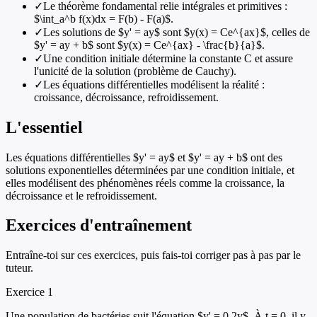
✓
Le théorème fondamental relie intégrales et primitives :
$\int_a^b f(x)dx = F(b) - F(a)$.
✓
Les solutions de $y' = ay$ sont $y(x) = Ce^{ax}$, celles de
$y' = ay + b$ sont $y(x) = Ce^{ax} - \frac{b}{a}$.
✓
Une condition initiale détermine la constante C et assure
l'unicité de la solution (problème de Cauchy).
✓
Les équations différentielles modélisent la réalité :
croissance, décroissance, refroidissement.
L'essentiel
Les équations différentielles $y' = ay$ et $y' = ay + b$ ont des
solutions exponentielles déterminées par une condition initiale, et
elles modélisent des phénomènes réels comme la croissance, la
décroissance et le refroidissement.
Exercices d'entraînement
Entraîne-toi sur ces exercices, puis fais-toi corriger pas à pas par le
tuteur.
Exercice
1
Une population de bactéries suit l'équation $y' = 0.2y$. À t = 0, il y