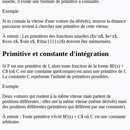
usuelle, il existe une formule de primitive à connaître.
Exemple
Si tu connais la vitesse d'une voiture (la dérivée), trouver la distance
parcourue revient à chercher une primitive de cette vitesse.
À retenir :
Les primitives des fonctions usuelles ($x^n$, $e^x$,
$\cos x$, $\sin x$, $\frac{1}{x}$) doivent être mémorisées.
Primitive et constante d'intégration
Si F est une primitive de f, alors toute fonction de la forme $F(x) +
C$ (où C est une constante quelconque) est aussi une primitive de f.
La constante C représente l'infinité de primitives possibles.
Exemple
Deux voitures qui roulent à la même vitesse mais partent de
positions différentes : elles ont la même vitesse (même dérivée) mais
des positions différentes (primitives qui diffèrent par une constante).
À retenir :
Toute primitive s'écrit $F(x) + C$ où C est une constante
arbitraire.