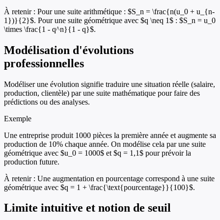
À retenir :
Pour une suite arithmétique : $S_n = \frac{n(u_0 + u_{n-
1})}{2}$. Pour une suite géométrique avec $q \neq 1$ : $S_n = u_0
\times \frac{1 - q^n}{1 - q}$.
Modélisation d'évolutions
professionnelles
Modéliser une évolution signifie traduire une situation réelle (salaire,
production, clientèle) par une suite mathématique pour faire des
prédictions ou des analyses.
Exemple
Une entreprise produit 1000 pièces la première année et augmente sa
production de 10% chaque année. On modélise cela par une suite
géométrique avec $u_0 = 1000$ et $q = 1,1$ pour prévoir la
production future.
À retenir :
Une augmentation en pourcentage correspond à une suite
géométrique avec $q = 1 + \frac{\text{pourcentage}}{100}$.
Limite intuitive et notion de seuil