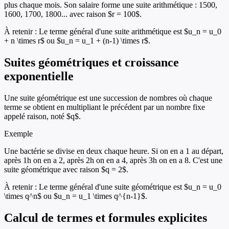
plus chaque mois. Son salaire forme une suite arithmétique : 1500,
1600, 1700, 1800... avec raison $r = 100$.
À retenir :
Le terme général d'une suite arithmétique est $u_n = u_0
+ n \times r$ ou $u_n = u_1 + (n-1) \times r$.
Suites géométriques et croissance
exponentielle
Une suite géométrique est une succession de nombres où chaque
terme se obtient en multipliant le précédent par un nombre fixe
appelé raison, noté $q$.
Exemple
Une bactérie se divise en deux chaque heure. Si on en a 1 au départ,
après 1h on en a 2, après 2h on en a 4, après 3h on en a 8. C'est une
suite géométrique avec raison $q = 2$.
À retenir :
Le terme général d'une suite géométrique est $u_n = u_0
\times q^n$ ou $u_n = u_1 \times q^{n-1}$.
Calcul de termes et formules explicites