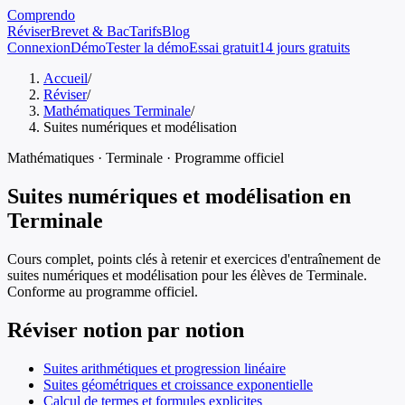
Comprendo
Réviser
Brevet & Bac
Tarifs
Blog
Connexion
Démo
Tester la démo
Essai gratuit
14 jours gratuits
Accueil
/
Réviser
/
Mathématiques Terminale
/
Suites numériques et modélisation
Mathématiques
·
Terminale
· Programme officiel
Suites numériques et modélisation
en
Terminale
Cours complet, points clés à retenir et exercices d'entraînement de
suites numériques et modélisation
pour les élèves de
Terminale
.
Conforme au programme officiel.
Réviser notion par notion
Suites arithmétiques et progression linéaire
Suites géométriques et croissance exponentielle
Calcul de termes et formules explicites