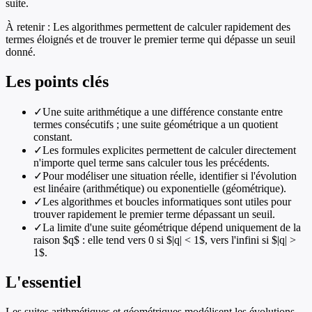
suite.
À retenir :
Les algorithmes permettent de calculer rapidement des
termes éloignés et de trouver le premier terme qui dépasse un seuil
donné.
Les points clés
✓
Une suite arithmétique a une différence constante entre
termes consécutifs ; une suite géométrique a un quotient
constant.
✓
Les formules explicites permettent de calculer directement
n'importe quel terme sans calculer tous les précédents.
✓
Pour modéliser une situation réelle, identifier si l'évolution
est linéaire (arithmétique) ou exponentielle (géométrique).
✓
Les algorithmes et boucles informatiques sont utiles pour
trouver rapidement le premier terme dépassant un seuil.
✓
La limite d'une suite géométrique dépend uniquement de la
raison $q$ : elle tend vers 0 si $|q| < 1$, vers l'infini si $|q| >
1$.
L'essentiel
Les suites arithmétiques et géométriques modélisent les évolutions