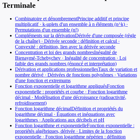
Terminale
Combinatoire et dénombrement
Principe additif et principe
multiplicatif · k-uplets d'un ensemble à n éléments (n^k) ·
Permutations d'un ensemble (n!)
Compléments sur la dérivation
Dérivée d'une composée (règle
de la chaîne) · Dérivée seconde : définition et calcul ·
Convexité : définition, lien avec la dérivée seconde
Concentration et loi des grands nombres
Inégalité de
Bienaymé-Tchebychev · Inégalité de concentration · Loi
faible des grands nombres (énoncé et interprétation)
Dérivation et applications professionnelles
Taux de variation et
nombre dérivé · Dérivées de fonctions polynômes · Variations
d'une fonction et extremums
Fonction exponentielle et logarithme appliqués
Fonction
exponentielle : propriétés et courbe · Fonction logarithme
décimal · Modélisation d'une décroissance (radioactivité,
refroidissement)
Fonction logarithme décimal
Définition et propriétés du
logarithme décimal · Équations et inéquations avec
logarithmes · Applications aux décibels et pH
Fonction logarithme et exponentielle
Fonction exponentielle :
propriétés algébriques, dérivée · Limites de la fonction
exponentielle · Fonction logarithme népérien : définition