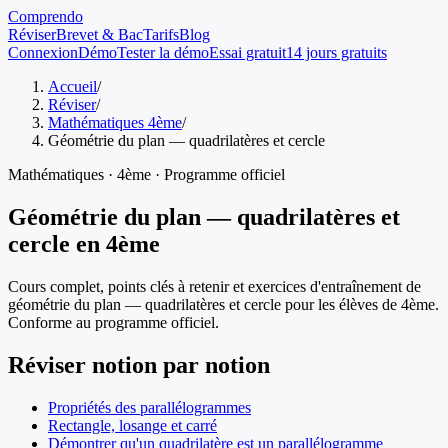
Comprendo
Réviser
Brevet & Bac
Tarifs
Blog
Connexion
Démo
Tester la démo
Essai gratuit
14 jours gratuits
Accueil
/
Réviser
/
Mathématiques 4ème
/
Géométrie du plan — quadrilatères et cercle
Mathématiques
·
4ème
· Programme officiel
Géométrie du plan — quadrilatères et
cercle
en
4ème
Cours complet, points clés à retenir et exercices d'entraînement de
géométrie du plan — quadrilatères et cercle
pour les élèves de
4ème
.
Conforme au programme officiel.
Réviser notion par notion
Propriétés des parallélogrammes
Rectangle, losange et carré
Démontrer qu'un quadrilatère est un parallélogramme