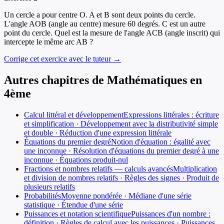
Un cercle a pour centre O. A et B sont deux points du cercle.
L'angle AOB (angle au centre) mesure 60 degrés. C est un autre
point du cercle. Quel est la mesure de l'angle ACB (angle inscrit) qui
intercepte le même arc AB ?
Corrige cet exercice avec le tuteur →
Autres chapitres de
Mathématiques
en
4ème
Calcul littéral et développement
Expressions littérales : écriture
et simplification · Développement avec la distributivité simple
et double · Réduction d'une expression littérale
Équations du premier degré
Notion d'équation : égalité avec
une inconnue · Résolution d'équations du premier degré à une
inconnue · Équations produit-nul
Fractions et nombres relatifs — calculs avancés
Multiplication
et division de nombres relatifs · Règles des signes · Produit de
plusieurs relatifs
Probabilités
Moyenne pondérée · Médiane d'une série
statistique · Étendue d'une série
Puissances et notation scientifique
Puissances d'un nombre :
définition · Règles de calcul avec les puissances · Puissances