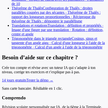
de 10
Théorème de Thalès
Configuration de Thalès : droites
parallèles coupées par des sécantes · Théorème de Thalès :
rapport des longueurs proportionnelles · Réciproque du
théorème de Thalès : démontrer le parallélisme
Translations et rotations
Translation : définition et propriétés ·
Image d'une figure par une translation · Rotation : définition,
centre et angle
Trigonométrie dans le triangle rectangle
Cosinus, sinus et
tangente d'un angle aigu · Calcul d'une longueur à l'aide de la
trigonométrie · Calcul d'un angle à l'aide de la trigonométrie
Besoin d’aide sur ce chapitre ?
Crée ton compte et révise avec un tuteur IA qui s’adapte à ton
niveau, corrige tes exercices et t’explique pas à pas.
14 jours gratuits
Tester la démo →
Sans carte bancaire. Résiliable en 1 clic.
Comprendo
Révision scolaire personnalisée par IA, de la 6ème à la Terminale.