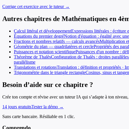
Corrige cet exercice avec le tuteur →
Autres chapitres de
Mathématiques
en
4è
Calcul littéral et développement
Expressions littérales : écriture
Équations du premier degré
Notion d'équation : égalité avec un
Fractions et nombres relatifs — calculs avancés
Multiplication et
Géométrie du plan — quadrilatères et cercle
Propriétés des para
Puissances et notation scientifique
Puissances d'un nombre : défi
Théorème de Thalès
Configuration de Thalès : droites parallèl
parallélisme
Translations et rotations
Translation : définition et propriétés · I
Trigonométrie dans le triangle rectangle
Cosinus, sinus et tangen
Besoin d’aide sur ce chapitre ?
Crée ton compte et révise avec un tuteur IA qui s’adapte à ton niveau, 
14 jours gratuits
Tester la démo →
Sans carte bancaire. Résiliable en 1 clic.
Comprendo