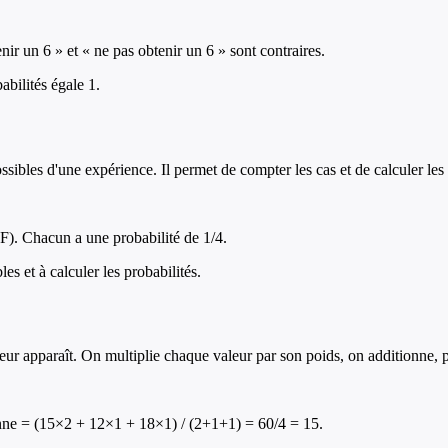
nir un 6 » et « ne pas obtenir un 6 » sont contraires.
bilités égale 1.
sibles d'une expérience. Il permet de compter les cas et de calculer les 
FF). Chacun a une probabilité de 1/4.
les et à calculer les probabilités.
apparaît. On multiplie chaque valeur par son poids, on additionne, pui
oyenne = (15×2 + 12×1 + 18×1) / (2+1+1) = 60/4 = 15.