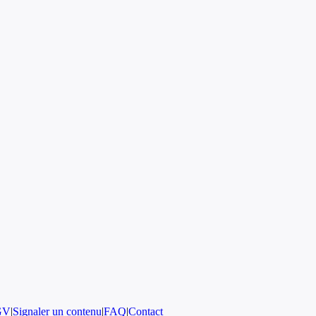
GV
|
Signaler un contenu
|
FAQ
|
Contact