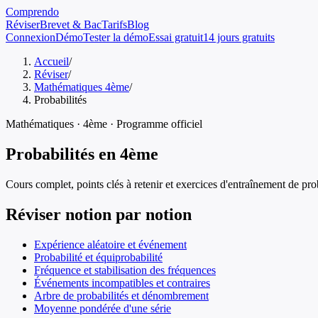
Comprendo
Réviser
Brevet & Bac
Tarifs
Blog
Connexion
Démo
Tester la démo
Essai gratuit
14 jours gratuits
Accueil
/
Réviser
/
Mathématiques 4ème
/
Probabilités
Mathématiques
·
4ème
· Programme officiel
Probabilités
en
4ème
Cours complet, points clés à retenir et exercices d'entraînement de
pro
Réviser notion par notion
Expérience aléatoire et événement
Probabilité et équiprobabilité
Fréquence et stabilisation des fréquences
Événements incompatibles et contraires
Arbre de probabilités et dénombrement
Moyenne pondérée d'une série