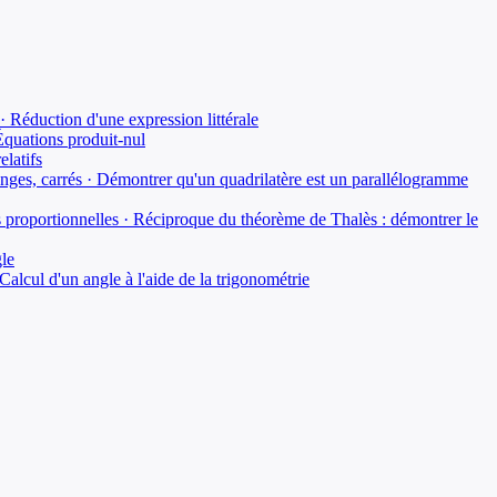
 · Réduction d'une expression littérale
Équations produit-nul
elatifs
sanges, carrés · Démontrer qu'un quadrilatère est un parallélogramme
s proportionnelles · Réciproque du théorème de Thalès : démontrer le
gle
Calcul d'un angle à l'aide de la trigonométrie