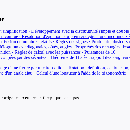
me
 et simplification · Développement avec la distributivité simple et double
e inconnue · Résolution d'équations du premier degré à une inconnue · 
 division de nombres relatifs · Règles des signes · Produit de plusieurs r
llélogrammes : diagonales, côtés, angles · Propriétés des rectangles, lo
nition · Règles de calcul avec les puissances · Puissances de 10
es coupées par des sécantes · Théorème de Thalès : rapport des longueur
mage d'une figure par une translation · Rotation : définition, centre et an
te d'un angle aigu · Calcul d'une longueur à l'aide de la trigonométrie · 
corrige tes exercices et t’explique pas à pas.