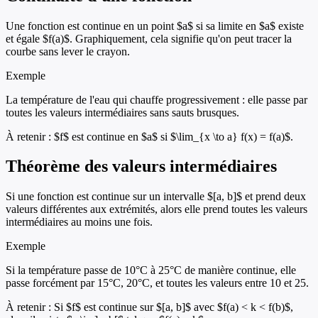
Une fonction est continue en un point $a$ si sa limite en $a$ existe
et égale $f(a)$. Graphiquement, cela signifie qu'on peut tracer la
courbe sans lever le crayon.
Exemple
La température de l'eau qui chauffe progressivement : elle passe par
toutes les valeurs intermédiaires sans sauts brusques.
À retenir :
$f$ est continue en $a$ si $\lim_{x \to a} f(x) = f(a)$.
Théorème des valeurs intermédiaires
Si une fonction est continue sur un intervalle $[a, b]$ et prend deux
valeurs différentes aux extrémités, alors elle prend toutes les valeurs
intermédiaires au moins une fois.
Exemple
Si la température passe de 10°C à 25°C de manière continue, elle
passe forcément par 15°C, 20°C, et toutes les valeurs entre 10 et 25.
À retenir :
Si $f$ est continue sur $[a, b]$ avec $f(a) < k < f(b)$,