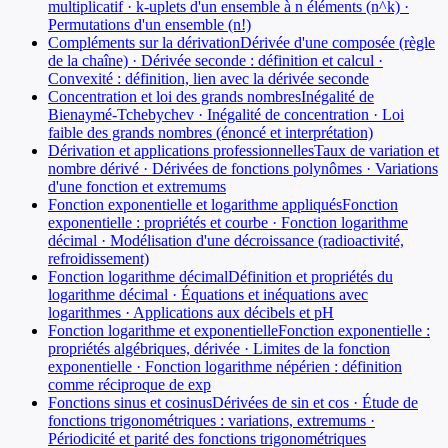
multiplicatif · k-uplets d'un ensemble à n éléments (n^k) ·
Permutations d'un ensemble (n!)
Compléments sur la dérivation
Dérivée d'une composée (règle
de la chaîne) · Dérivée seconde : définition et calcul ·
Convexité : définition, lien avec la dérivée seconde
Concentration et loi des grands nombres
Inégalité de
Bienaymé-Tchebychev · Inégalité de concentration · Loi
faible des grands nombres (énoncé et interprétation)
Dérivation et applications professionnelles
Taux de variation et
nombre dérivé · Dérivées de fonctions polynômes · Variations
d'une fonction et extremums
Fonction exponentielle et logarithme appliqués
Fonction
exponentielle : propriétés et courbe · Fonction logarithme
décimal · Modélisation d'une décroissance (radioactivité,
refroidissement)
Fonction logarithme décimal
Définition et propriétés du
logarithme décimal · Équations et inéquations avec
logarithmes · Applications aux décibels et pH
Fonction logarithme et exponentielle
Fonction exponentielle :
propriétés algébriques, dérivée · Limites de la fonction
exponentielle · Fonction logarithme népérien : définition
comme réciproque de exp
Fonctions sinus et cosinus
Dérivées de sin et cos · Étude de
fonctions trigonométriques : variations, extremums ·
Périodicité et parité des fonctions trigonométriques