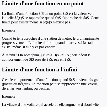
Limite d'une fonction en un point
La limite d'une fonction $f$ en un point $a$ est la valeur vers
laquelle $f(x)$ se rapproche quand $x$ s'approche de $a$. Cette
limite peut exister même si $f(a)$ n'existe pas.
Exemple
Quand tu te rapproches d'une station de métro, le bruit augmente
progressivement. La limite du bruit quand tu arrives à la station
existe, même si tu n'y es pas encore.
À retenir :
On note $\lim_{x \to a} f(x) = L$ ; cela décrit le
comportement de $f$ près de $a$, pas en $a$.
Limite d'une fonction à l'infini
C'est le comportement d'une fonction quand $x$ devient très grand
(positif ou négatif). La fonction peut se rapprocher d'une valeur,
diverger vers l'infini, ou osciller.
Exemple
La vitesse d'une voiture qui accélère : elle augmente d'abord vite,