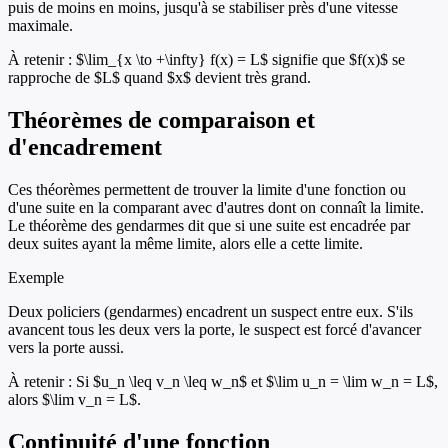
puis de moins en moins, jusqu'à se stabiliser près d'une vitesse
maximale.
À retenir :
$\lim_{x \to +\infty} f(x) = L$ signifie que $f(x)$ se
rapproche de $L$ quand $x$ devient très grand.
Théorèmes de comparaison et
d'encadrement
Ces théorèmes permettent de trouver la limite d'une fonction ou
d'une suite en la comparant avec d'autres dont on connaît la limite.
Le théorème des gendarmes dit que si une suite est encadrée par
deux suites ayant la même limite, alors elle a cette limite.
Exemple
Deux policiers (gendarmes) encadrent un suspect entre eux. S'ils
avancent tous les deux vers la porte, le suspect est forcé d'avancer
vers la porte aussi.
À retenir :
Si $u_n \leq v_n \leq w_n$ et $\lim u_n = \lim w_n = L$,
alors $\lim v_n = L$.
Continuité d'une fonction