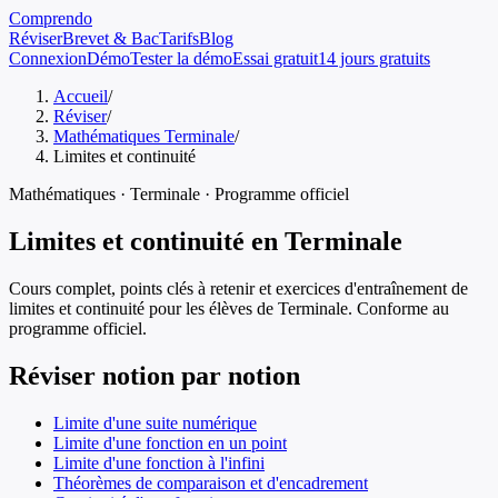
Comprendo
Réviser
Brevet & Bac
Tarifs
Blog
Connexion
Démo
Tester la démo
Essai gratuit
14 jours gratuits
Accueil
/
Réviser
/
Mathématiques Terminale
/
Limites et continuité
Mathématiques
·
Terminale
· Programme officiel
Limites et continuité
en
Terminale
Cours complet, points clés à retenir et exercices d'entraînement de
limites et continuité
pour les élèves de
Terminale
. Conforme au
programme officiel.
Réviser notion par notion
Limite d'une suite numérique
Limite d'une fonction en un point
Limite d'une fonction à l'infini
Théorèmes de comparaison et d'encadrement