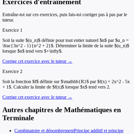
Exercices d'entraînement
Entraîne-toi sur ces exercices, puis fais-toi corriger pas à pas par le
tuteur.
Exercice
1
Soit la suite $(u_n)$ définie pour tout entier naturel $n$ par $u_n =
\frac{3n^2 - 1}{n^2 + 2}$. Déterminer la limite de la suite $(u_n)$
lorsque $n$ tend vers $+\infty$.
Corrige cet exercice avec le tuteur →
Exercice
2
Soit la fonction $f$ définie sur $\mathbb{R}$ par $f(x) = 2x^2 - 5x
+ 1$. Calculer la limite de $f(x)$ lorsque $x$ tend vers 2.
Corrige cet exercice avec le tuteur →
Autres chapitres de
Mathématiques
en
Terminale
Combinatoire et dénombrement
Principe additif et principe