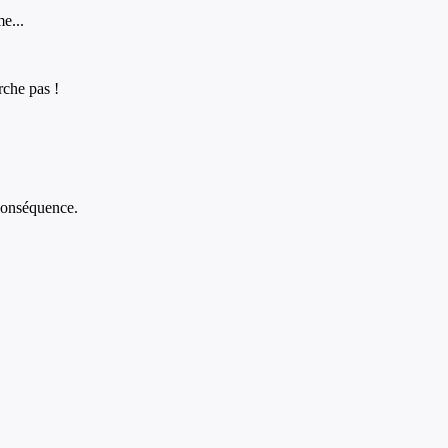
me...
rche pas !
n conséquence.