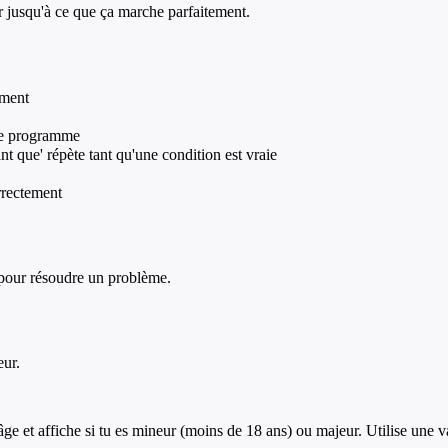
er jusqu'à ce que ça marche parfaitement.
oment
 le programme
nt que' répète tant qu'une condition est vraie
rrectement
e pour résoudre un problème.
eur.
et affiche si tu es mineur (moins de 18 ans) ou majeur. Utilise une va