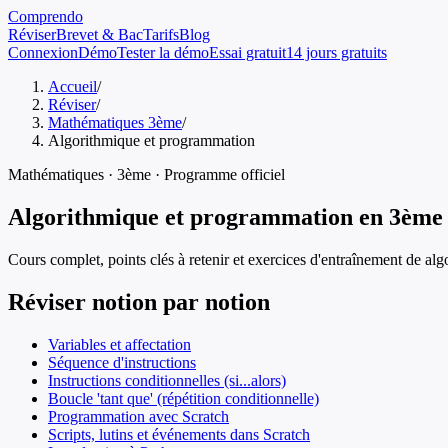
Comprendo
Réviser
Brevet & Bac
Tarifs
Blog
Connexion
Démo
Tester la démo
Essai gratuit
14 jours gratuits
Accueil
/
Réviser
/
Mathématiques 3ème
/
Algorithmique et programmation
Mathématiques
·
3ème
· Programme officiel
Algorithmique et programmation
en
3ème
Cours complet, points clés à retenir et exercices d'entraînement de
alg
Réviser notion par notion
Variables et affectation
Séquence d'instructions
Instructions conditionnelles (si...alors)
Boucle 'tant que' (répétition conditionnelle)
Programmation avec Scratch
Scripts, lutins et événements dans Scratch