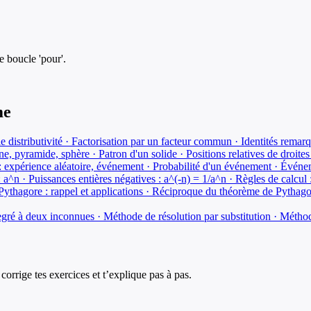
e boucle 'pour'.
me
istributivité · Factorisation par un facteur commun · Identités remarq
ne, pyramide, sphère · Patron d'un solide · Positions relatives de droites
 : expérience aléatoire, événement · Probabilité d'un événement · Événe
: a^n · Puissances entières négatives : a^(-n) = 1/a^n · Règles de calcu
thagore : rappel et applications · Réciproque du théorème de Pythagore
ré à deux inconnues · Méthode de résolution par substitution · Méthode
corrige tes exercices et t’explique pas à pas.