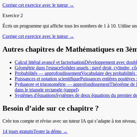
Corrige cet exercice avec le tuteur →
Exercice
2
Écris un programme qui affiche tous les nombres de 1 à 10. Utilise un
Corrige cet exercice avec le tuteur →
Autres chapitres de
Mathématiques
en
3è
Calcul littéral avancé et factorisation
Développement avec double d
Géométrie dans l'espace
Solides usuels : pavé droit, cylindre, cô
Probabilités — approfondissement
Vocabulaire des probabilités
Puissances et notation scientifique
Puissances entières positives 
Pythagore et trigonométrie — approfondissement
Théorème de Py
dans le triangle rectangle (rappel)
Systèmes d'équations
Systèmes de deux équations du premier deg
Besoin d’aide sur ce chapitre ?
Crée ton compte et révise avec un tuteur IA qui s’adapte à ton niveau, 
14 jours gratuits
Tester la démo →