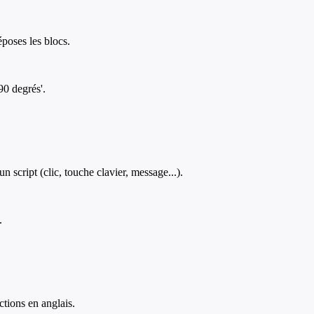
poses les blocs.
90 degrés'.
script (clic, touche clavier, message...).
.
ctions en anglais.