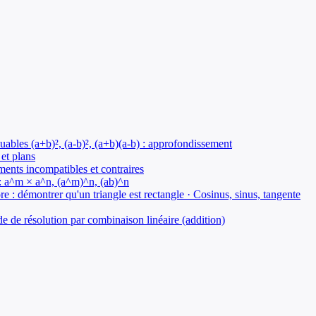
uables (a+b)², (a-b)², (a+b)(a-b) : approfondissement
 et plans
ments incompatibles et contraires
l : a^m × a^n, (a^m)^n, (ab)^n
 : démontrer qu'un triangle est rectangle · Cosinus, sinus, tangente
 de résolution par combinaison linéaire (addition)