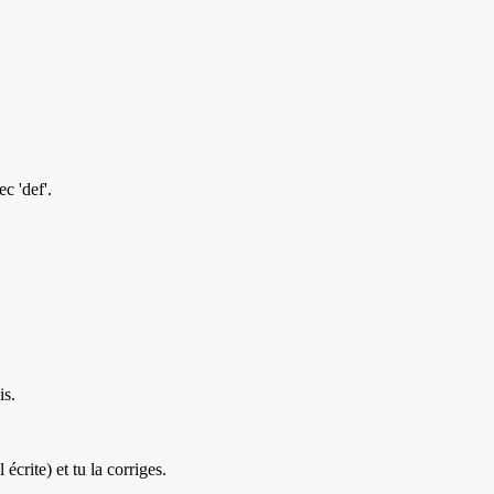
c 'def'.
is.
crite) et tu la corriges.