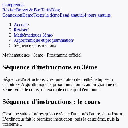
Comprendo
Réviser
Brevet & Bac
Tarifs
Blog
Connexion
Démo
Tester la démo
Essai gratuit
14 jours gratuits
Accueil
/
Réviser
/
Mathématiques 3ème
/
Algorithmique et programmation
/
Séquence d'instructions
Mathématiques
·
3ème
· Programme officiel
Séquence d'instructions
en
3ème
Séquence d'instructions
, c'est une notion de
mathématiques
du
chapitre «
Algorithmique et programmation
», au programme de
3ème
. Voici le cours, un exemple et de quoi t'entraîner.
Séquence d'instructions
: le cours
C'est une suite d'ordres qu'on exécute l'un après l'autre, dans l'ordre.
L'ordinateur fait la première instruction, puis la deuxième, puis la
troisième...