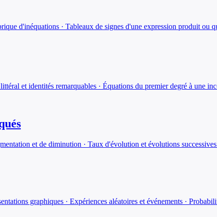
que d'inéquations · Tableaux de signes d'une expression produit ou quot
ittéral et identités remarquables · Équations du premier degré à une inc
iqués
mentation et de diminution · Taux d'évolution et évolutions successives
ntations graphiques · Expériences aléatoires et événements · Probabili