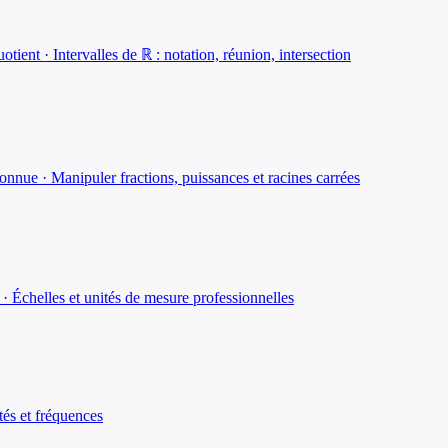
ient · Intervalles de ℝ : notation, réunion, intersection
onnue · Manipuler fractions, puissances et racines carrées
 · Échelles et unités de mesure professionnelles
tés et fréquences