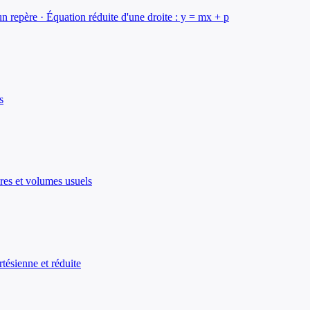
 repère · Équation réduite d'une droite : y = mx + p
s
ires et volumes usuels
tésienne et réduite