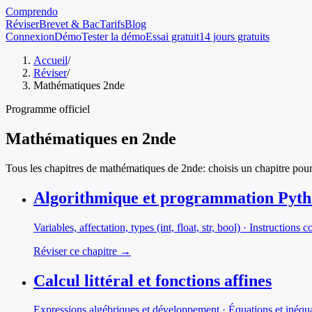
Comprendo
Réviser
Brevet & Bac
Tarifs
Blog
Connexion
Démo
Tester la démo
Essai gratuit
14 jours gratuits
Accueil
/
Réviser
/
Mathématiques 2nde
Programme officiel
Mathématiques
en
2nde
Tous les chapitres de
mathématiques
de
2nde
: choisis un chapitre pour
Algorithmique et programmation Pyt
Variables, affectation, types (int, float, str, bool) · Instructions
Réviser ce chapitre →
Calcul littéral et fonctions affines
Expressions algébriques et développement · Équations et inéquat