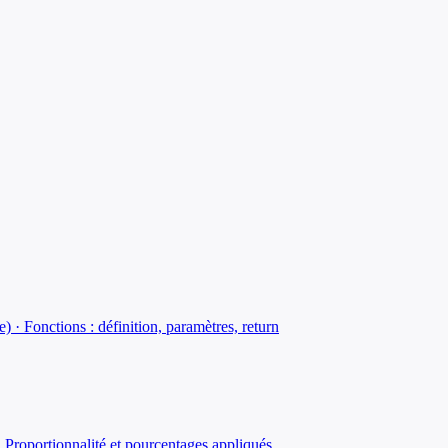
le) · Fonctions : définition, paramètres, return
 Proportionnalité et pourcentages appliqués