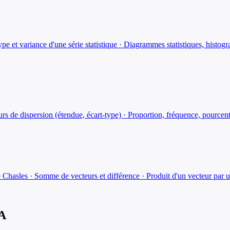
type et variance d'une série statistique · Diagrammes statistiques, histo
rs de dispersion (étendue, écart-type) · Proportion, fréquence, pourcen
de Chasles · Somme de vecteurs et différence · Produit d'un vecteur par u
IA