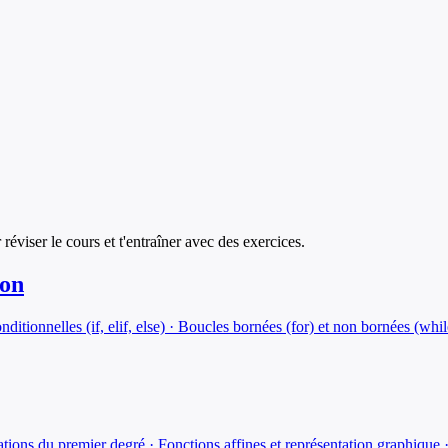
 réviser le cours et t'entraîner avec des exercices.
hon
 conditionnelles (if, elif, else) · Boucles bornées (for) et non bornées (whi
ions du premier degré · Fonctions affines et représentation graphique ·