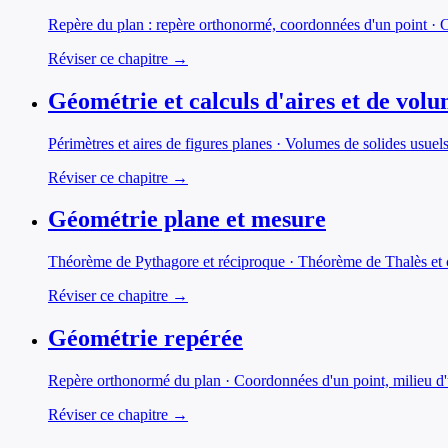
Repère du plan : repère orthonormé, coordonnées d'un point · C
Réviser ce chapitre →
Géométrie et calculs d'aires et de vol
Périmètres et aires de figures planes · Volumes de solides usuel
Réviser ce chapitre →
Géométrie plane et mesure
Théorème de Pythagore et réciproque · Théorème de Thalès et con
Réviser ce chapitre →
Géométrie repérée
Repère orthonormé du plan · Coordonnées d'un point, milieu d'un
Réviser ce chapitre →