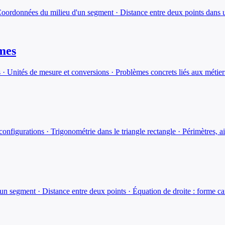
oordonnées du milieu d'un segment · Distance entre deux points dans un
umes
s · Unités de mesure et conversions · Problèmes concrets liés aux métier
figurations · Trigonométrie dans le triangle rectangle · Périmètres, a
 segment · Distance entre deux points · Équation de droite : forme car