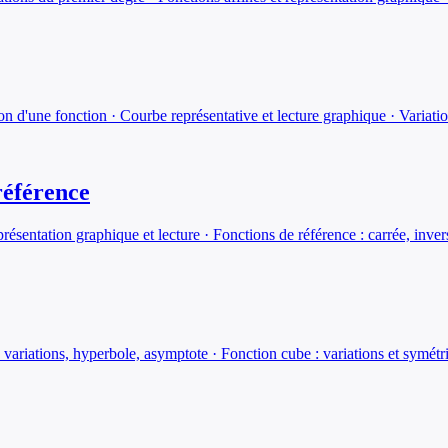
n d'une fonction · Courbe représentative et lecture graphique · Variatio
référence
résentation graphique et lecture · Fonctions de référence : carrée, inver
: variations, hyperbole, asymptote · Fonction cube : variations et symétr