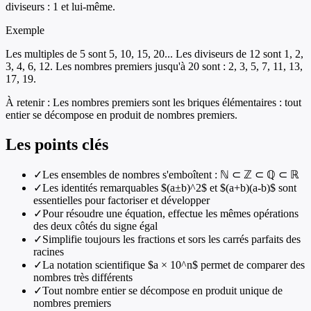
diviseurs : 1 et lui-même.
Exemple
Les multiples de 5 sont 5, 10, 15, 20... Les diviseurs de 12 sont 1, 2,
3, 4, 6, 12. Les nombres premiers jusqu'à 20 sont : 2, 3, 5, 7, 11, 13,
17, 19.
À retenir :
Les nombres premiers sont les briques élémentaires : tout
entier se décompose en produit de nombres premiers.
Les points clés
✓
Les ensembles de nombres s'emboîtent : ℕ ⊂ ℤ ⊂ ℚ ⊂ ℝ
✓
Les identités remarquables $(a±b)^2$ et $(a+b)(a-b)$ sont
essentielles pour factoriser et développer
✓
Pour résoudre une équation, effectue les mêmes opérations
des deux côtés du signe égal
✓
Simplifie toujours les fractions et sors les carrés parfaits des
racines
✓
La notation scientifique $a × 10^n$ permet de comparer des
nombres très différents
✓
Tout nombre entier se décompose en produit unique de
nombres premiers