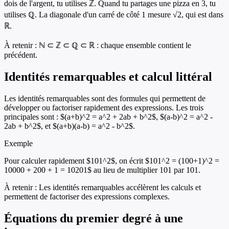
dois de l'argent, tu utilises ℤ. Quand tu partages une pizza en 3, tu
utilises ℚ. La diagonale d'un carré de côté 1 mesure √2, qui est dans
ℝ.
À retenir :
ℕ ⊂ ℤ ⊂ ℚ ⊂ ℝ : chaque ensemble contient le
précédent.
Identités remarquables et calcul littéral
Les identités remarquables sont des formules qui permettent de
développer ou factoriser rapidement des expressions. Les trois
principales sont : $(a+b)^2 = a^2 + 2ab + b^2$, $(a-b)^2 = a^2 -
2ab + b^2$, et $(a+b)(a-b) = a^2 - b^2$.
Exemple
Pour calculer rapidement $101^2$, on écrit $101^2 = (100+1)^2 =
10000 + 200 + 1 = 10201$ au lieu de multiplier 101 par 101.
À retenir :
Les identités remarquables accélèrent les calculs et
permettent de factoriser des expressions complexes.
Équations du premier degré à une