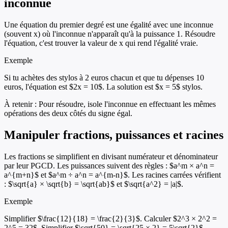
inconnue
Une équation du premier degré est une égalité avec une inconnue
(souvent x) où l'inconnue n'apparaît qu'à la puissance 1. Résoudre
l'équation, c'est trouver la valeur de x qui rend l'égalité vraie.
Exemple
Si tu achètes des stylos à 2 euros chacun et que tu dépenses 10
euros, l'équation est $2x = 10$. La solution est $x = 5$ stylos.
À retenir :
Pour résoudre, isole l'inconnue en effectuant les mêmes
opérations des deux côtés du signe égal.
Manipuler fractions, puissances et racines
Les fractions se simplifient en divisant numérateur et dénominateur
par leur PGCD. Les puissances suivent des règles : $a^m × a^n =
a^{m+n}$ et $a^m ÷ a^n = a^{m-n}$. Les racines carrées vérifient
: $\sqrt{a} × \sqrt{b} = \sqrt{ab}$ et $\sqrt{a^2} = |a|$.
Exemple
Simplifier $\frac{12}{18} = \frac{2}{3}$. Calculer $2^3 × 2^2 =
2^5 = 32$. Simplifier $\sqrt{50} = \sqrt{25 × 2} = 5\sqrt{2}$.