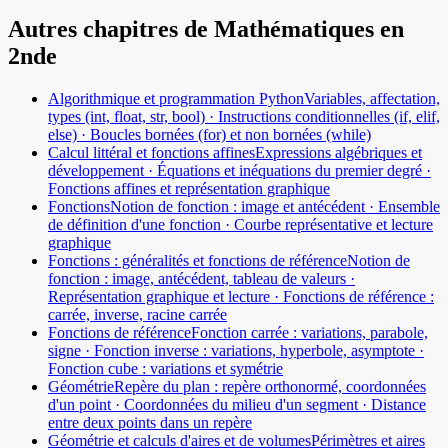
Autres chapitres de
Mathématiques
en
2nde
Algorithmique et programmation Python
Variables, affectation,
types (int, float, str, bool) · Instructions conditionnelles (if, elif,
else) · Boucles bornées (for) et non bornées (while)
Calcul littéral et fonctions affines
Expressions algébriques et
développement · Équations et inéquations du premier degré ·
Fonctions affines et représentation graphique
Fonctions
Notion de fonction : image et antécédent · Ensemble
de définition d'une fonction · Courbe représentative et lecture
graphique
Fonctions : généralités et fonctions de référence
Notion de
fonction : image, antécédent, tableau de valeurs ·
Représentation graphique et lecture · Fonctions de référence :
carrée, inverse, racine carrée
Fonctions de référence
Fonction carrée : variations, parabole,
signe · Fonction inverse : variations, hyperbole, asymptote ·
Fonction cube : variations et symétrie
Géométrie
Repère du plan : repère orthonormé, coordonnées
d'un point · Coordonnées du milieu d'un segment · Distance
entre deux points dans un repère
Géométrie et calculs d'aires et de volumes
Périmètres et aires