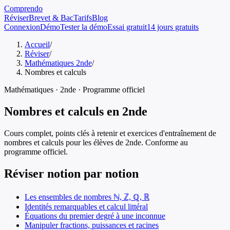
Comprendo
Réviser
Brevet & Bac
Tarifs
Blog
Connexion
Démo
Tester la démo
Essai gratuit
14 jours gratuits
Accueil
/
Réviser
/
Mathématiques 2nde
/
Nombres et calculs
Mathématiques
·
2nde
· Programme officiel
Nombres et calculs
en
2nde
Cours complet, points clés à retenir et exercices d'entraînement de
nombres et calculs
pour les élèves de
2nde
. Conforme au
programme officiel.
Réviser notion par notion
Les ensembles de nombres ℕ, ℤ, ℚ, ℝ
Identités remarquables et calcul littéral
Équations du premier degré à une inconnue
Manipuler fractions, puissances et racines