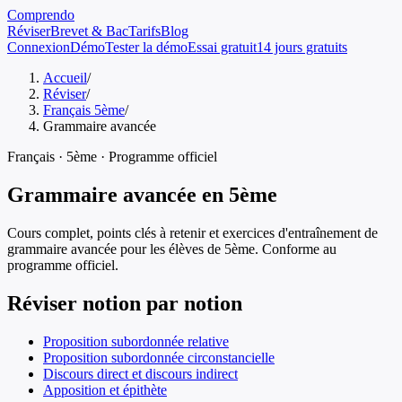
Comprendo
Réviser
Brevet & Bac
Tarifs
Blog
Connexion
Démo
Tester la démo
Essai gratuit
14 jours gratuits
Accueil
/
Réviser
/
Français 5ème
/
Grammaire avancée
Français
·
5ème
· Programme officiel
Grammaire avancée
en
5ème
Cours complet, points clés à retenir et exercices d'entraînement de
grammaire avancée
pour les élèves de
5ème
. Conforme au
programme officiel.
Réviser notion par notion
Proposition subordonnée relative
Proposition subordonnée circonstancielle
Discours direct et discours indirect
Apposition et épithète