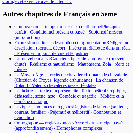
Corrige cet exercice avec le tuteur →
Autres chapitres de
Français
en
5ème
Conjugaison — temps du passé et conditionnel
Plus-que-
parfait · Conditionnel présent et passé · Subjonctif présent
(introduction)
Expression écrite — description et argumentation
Rédiger une
description (portrait, décor) · Insérer un dialogue dans un récit
· Présenter un point de vue et le justifier
La nouvelle réaliste
Caractéristiques de la nouvelle (brièveté,
chute) · Réalisme et naturalisme · Maupassant, Zola : récits et
thèmes
Le Moyen Âge — récits de chevalerie
Romans de chevalerie
(Chrétien de Troyes, légende arthurienne) · La chanson de
Roland · Valeurs chevaleresques et féodales
Le théâtre — texte et représentation
Texte théâtral : réplique,
didascalie, scène, acte · Comédie et tragédie · Molière et la
comédie classique
Lexique — nuances et registres
Registres de langue (soutenu,
courant, familier) · Péjoratif et mélioratif · Connotation et
dénotation
Orthographe — règles avancées
Accord du participe passé
(approfondissement) · Homophones complexes