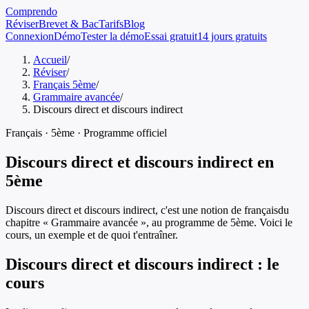
Comprendo
Réviser
Brevet & Bac
Tarifs
Blog
Connexion
Démo
Tester la démo
Essai gratuit
14 jours gratuits
Accueil
/
Réviser
/
Français 5ème
/
Grammaire avancée
/
Discours direct et discours indirect
Français
·
5ème
· Programme officiel
Discours direct et discours indirect
en
5ème
Discours direct et discours indirect
, c'est une notion de
français
du
chapitre «
Grammaire avancée
», au programme de
5ème
. Voici le
cours, un exemple et de quoi t'entraîner.
Discours direct et discours indirect
: le
cours