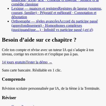
comédie classique
Lexique — nuances et registres
Registres de langue (soutenu,
courant, familier) · Péjoratif et mélioratif · Connotation et
dénotation
Orthographe — règles avancées
Accord du participe passé
(approfondissement) · Homophones complexes
(quoi/quand/que…) · Infinitif vs participe passé (-er/-é)
Besoin d’aide sur ce chapitre ?
Crée ton compte et révise avec un tuteur IA qui s’adapte à ton
niveau, corrige tes exercices et t’explique pas à pas.
14 jours gratuits
Tester la démo →
Sans carte bancaire. Résiliable en 1 clic.
Comprendo
Révision scolaire personnalisée par IA, de la 6ème à la Terminale.
Réviser