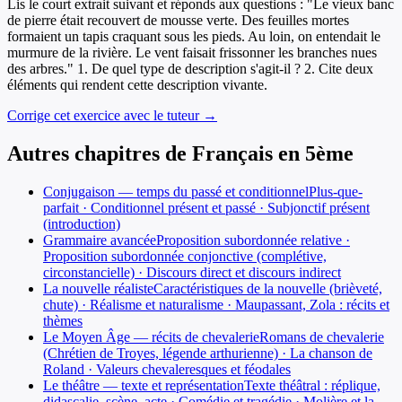
Lis le court extrait suivant et réponds aux questions : "Le vieux banc
de pierre était recouvert de mousse verte. Des feuilles mortes
formaient un tapis craquant sous les pieds. Au loin, on entendait le
murmure de la rivière. Le vent faisait frissonner les branches nues
des arbres." 1. De quel type de description s'agit-il ? 2. Cite deux
éléments qui rendent cette description vivante.
Corrige cet exercice avec le tuteur →
Autres chapitres de
Français
en
5ème
Conjugaison — temps du passé et conditionnel
Plus-que-
parfait · Conditionnel présent et passé · Subjonctif présent
(introduction)
Grammaire avancée
Proposition subordonnée relative ·
Proposition subordonnée conjonctive (complétive,
circonstancielle) · Discours direct et discours indirect
La nouvelle réaliste
Caractéristiques de la nouvelle (brièveté,
chute) · Réalisme et naturalisme · Maupassant, Zola : récits et
thèmes
Le Moyen Âge — récits de chevalerie
Romans de chevalerie
(Chrétien de Troyes, légende arthurienne) · La chanson de
Roland · Valeurs chevaleresques et féodales
Le théâtre — texte et représentation
Texte théâtral : réplique,
didascalie, scène, acte · Comédie et tragédie · Molière et la