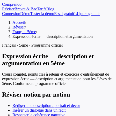
Comprendo
Réviser
Brevet & Bac
Tarifs
Blog
Connexion
Démo
Tester la démo
Essai gratuit
14 jours gratuits
Accueil
/
Réviser
/
Français 5ème
/
Expression écrite — description et argumentation
Français
·
5ème
· Programme officiel
Expression écrite — description et
argumentation
en
5ème
Cours complet, points clés à retenir et exercices d'entraînement de
expression écrite — description et argumentation
pour les élèves de
5ème
. Conforme au programme officiel.
Réviser notion par notion
Rédiger une description : portrait et décor
Insérer un dialogue dans un récit
Respecter la cohérence narrative