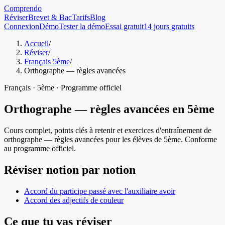
Comprendo
Réviser
Brevet & Bac
Tarifs
Blog
Connexion
Démo
Tester la démo
Essai gratuit
14 jours gratuits
Accueil
/
Réviser
/
Français 5ème
/
Orthographe — règles avancées
Français
·
5ème
· Programme officiel
Orthographe — règles avancées
en
5ème
Cours complet, points clés à retenir et exercices d'entraînement de
orthographe — règles avancées
pour les élèves de
5ème
. Conforme
au programme officiel.
Réviser notion par notion
Accord du participe passé avec l'auxiliaire avoir
Accord des adjectifs de couleur
Ce que tu vas réviser