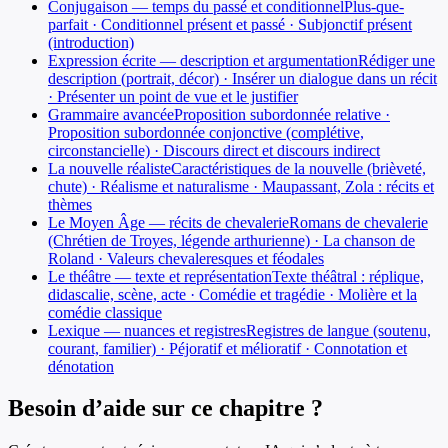
Conjugaison — temps du passé et conditionnel
Plus-que-
parfait · Conditionnel présent et passé · Subjonctif présent
(introduction)
Expression écrite — description et argumentation
Rédiger une
description (portrait, décor) · Insérer un dialogue dans un récit
· Présenter un point de vue et le justifier
Grammaire avancée
Proposition subordonnée relative ·
Proposition subordonnée conjonctive (complétive,
circonstancielle) · Discours direct et discours indirect
La nouvelle réaliste
Caractéristiques de la nouvelle (brièveté,
chute) · Réalisme et naturalisme · Maupassant, Zola : récits et
thèmes
Le Moyen Âge — récits de chevalerie
Romans de chevalerie
(Chrétien de Troyes, légende arthurienne) · La chanson de
Roland · Valeurs chevaleresques et féodales
Le théâtre — texte et représentation
Texte théâtral : réplique,
didascalie, scène, acte · Comédie et tragédie · Molière et la
comédie classique
Lexique — nuances et registres
Registres de langue (soutenu,
courant, familier) · Péjoratif et mélioratif · Connotation et
dénotation
Besoin d’aide sur ce chapitre ?