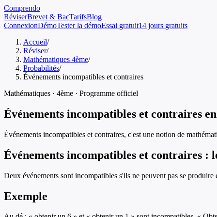
Comprendo
Réviser
Brevet & Bac
Tarifs
Blog
Connexion
Démo
Tester la démo
Essai gratuit
14 jours gratuits
Accueil
/
Réviser
/
Mathématiques 4ème
/
Probabilités
/
Événements incompatibles et contraires
Mathématiques
·
4ème
· Programme officiel
Événements incompatibles et contraires
e
Événements incompatibles et contraires
, c'est une notion de
mathémat
Événements incompatibles et contraires
: l
Deux événements sont incompatibles s'ils ne peuvent pas se produire 
Exemple
Au dé : « obtenir un 6 » et « obtenir un 1 » sont incompatibles. « Obte