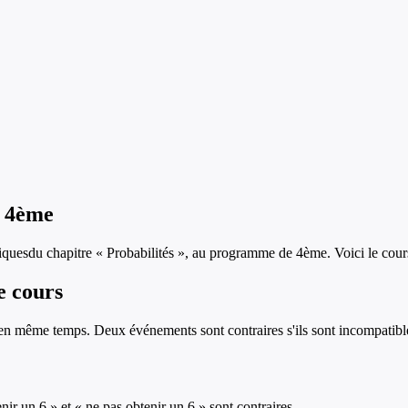
n
4ème
iques
du chapitre «
Probabilités
», au programme de
4ème
. Voici le cou
e cours
en même temps. Deux événements sont contraires s'ils sont incompatibles
nir un 6 » et « ne pas obtenir un 6 » sont contraires.