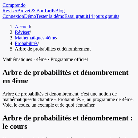
Comprendo
Réviser
Brevet & Bac
Tarifs
Blog
Connexion
Démo
Tester la démo
Essai gratuit
14 jours gratuits
Accueil
/
Réviser
/
Mathématiques 4ème
/
Probabilités
/
Arbre de probabilités et dénombrement
Mathématiques
·
4ème
· Programme officiel
Arbre de probabilités et dénombrement
en
4ème
Arbre de probabilités et dénombrement
, c'est une notion de
mathématiques
du chapitre «
Probabilités
», au programme de
4ème
.
Voici le cours, un exemple et de quoi t'entraîner.
Arbre de probabilités et dénombrement
:
le cours