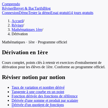
Comprendo
Réviser
Brevet & Bac
Tarifs
Blog
Connexion
Démo
Tester la démo
Essai gratuit
14 jours gratuits
Accueil
/
Réviser
/
Mathématiques 1ère
/
Dérivation
Mathématiques
·
1ère
· Programme officiel
Dérivation
en
1ère
Cours complet, points clés à retenir et exercices d'entraînement de
dérivation
pour les élèves de
1ère
. Conforme au programme officiel.
Réviser notion par notion
Taux de variation et nombre dérivé
Tangente à une courbe en un point
Fonction dérivée des fonctions de référence
Dérivée d'une somme et produit par scalaire
Dérivée d'un quotient de fonctions