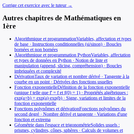
Corrige cet exercice avec le tuteur →
Autres chapitres de
Mathématiques
en
1ère
Algorithmique et programmation
Variables, affectation et types
de base · Instructions conditionnelles (si/sinon) · Boucles
bornées et non bornées
Algorithmique et programmation Python
Variables, affectation
et types de données en Python · Notion de liste et
manipulation (append, slicing, compréhension) · Boucles
imbriquées et complexité
Dérivation
Taux de variation et nombre dérivé · Tangente à la
courbe en un point · Dérivées des fonctions usuelles
Fonction exponentielle
Définition de la fonction exponentielle
(unique f telle que f' = f et f(0) = 1) · Propriétés algébriques :
exp(a+b) = exp(a)·exp(b) · Signe, variations et limites de la
fonction exponentielle
Fonctions polynômes et dérivation
Fonctions polynômes du
second degré · Nombre dérivé et tangente · Variations d'une
fonction et extrema
Géométrie dans l'espace et trigonométrie
Solides usuels :
prismes, cylindres, cônes, sphères · Calculs de volumes et