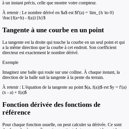
à un instant précis, celle que montre votre compteur.
À retenir :
Le nombre dérivé en $a$ est $f'(a) = \lim_{h \to 0}
\frac{f(a+h) - f(a)}{h}$
Tangente à une courbe en un point
La tangente est la droite qui touche la courbe en un seul point et qui
a la même direction que la courbe à cet endroit. Son coefficient
directeur est exactement le nombre dérivé.
Exemple
Imaginez une balle qui roule sur une colline. À chaque instant, la
direction de la balle suit la tangente à la pente du terrain.
À retenir :
L'équation de la tangente au point $(a, f(a))$ est $y = f'(a)
(x - a) + f(a)$
Fonction dérivée des fonctions de
référence
Pour chaque fonction usuelle, on peut calculer sa dérivée. Ce sont