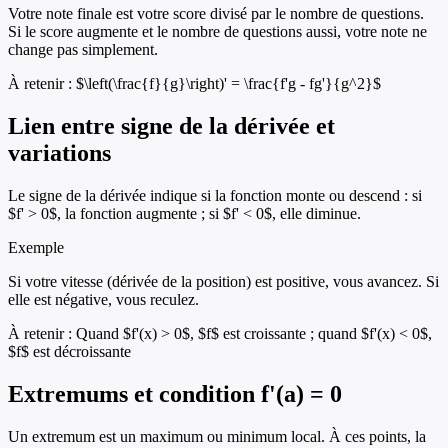
Votre note finale est votre score divisé par le nombre de questions.
Si le score augmente et le nombre de questions aussi, votre note ne
change pas simplement.
À retenir :
$\left(\frac{f}{g}\right)' = \frac{f'g - fg'}{g^2}$
Lien entre signe de la dérivée et
variations
Le signe de la dérivée indique si la fonction monte ou descend : si
$f' > 0$, la fonction augmente ; si $f' < 0$, elle diminue.
Exemple
Si votre vitesse (dérivée de la position) est positive, vous avancez. Si
elle est négative, vous reculez.
À retenir :
Quand $f'(x) > 0$, $f$ est croissante ; quand $f'(x) < 0$,
$f$ est décroissante
Extremums et condition f'(a) = 0
Un extremum est un maximum ou minimum local. À ces points, la