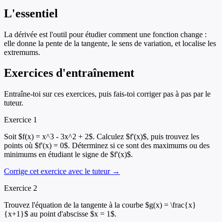
L'essentiel
La dérivée est l'outil pour étudier comment une fonction change :
elle donne la pente de la tangente, le sens de variation, et localise les
extremums.
Exercices d'entraînement
Entraîne-toi sur ces exercices, puis fais-toi corriger pas à pas par le
tuteur.
Exercice
1
Soit $f(x) = x^3 - 3x^2 + 2$. Calculez $f'(x)$, puis trouvez les
points où $f'(x) = 0$. Déterminez si ce sont des maximums ou des
minimums en étudiant le signe de $f'(x)$.
Corrige cet exercice avec le tuteur →
Exercice
2
Trouvez l'équation de la tangente à la courbe $g(x) = \frac{x}
{x+1}$ au point d'abscisse $x = 1$.