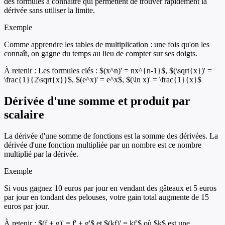
des formules à connaître qui permettent de trouver rapidement la
dérivée sans utiliser la limite.
Exemple
Comme apprendre les tables de multiplication : une fois qu'on les
connaît, on gagne du temps au lieu de compter sur ses doigts.
À retenir :
Les formules clés : $(x^n)' = nx^{n-1}$, $(\sqrt{x})' =
\frac{1}{2\sqrt{x}}$, $(e^x)' = e^x$, $(\ln x)' = \frac{1}{x}$
Dérivée d'une somme et produit par
scalaire
La dérivée d'une somme de fonctions est la somme des dérivées. La
dérivée d'une fonction multipliée par un nombre est ce nombre
multiplié par la dérivée.
Exemple
Si vous gagnez 10 euros par jour en vendant des gâteaux et 5 euros
par jour en tondant des pelouses, votre gain total augmente de 15
euros par jour.
À retenir :
$(f + g)' = f' + g'$ et $(kf)' = kf'$ où $k$ est une