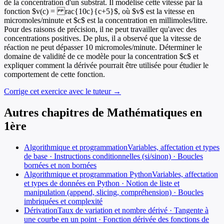
de la concentration d'un substrat. Il modélise cette vitesse par la
fonction $v(c) = rac{10c}{c+5}$, où $v$ est la vitesse en
micromoles/minute et $c$ est la concentration en millimoles/litre.
Pour des raisons de précision, il ne peut travailler qu'avec des
concentrations positives. De plus, il a observé que la vitesse de
réaction ne peut dépasser 10 micromoles/minute. Déterminer le
domaine de validité de ce modèle pour la concentration $c$ et
expliquer comment la dérivée pourrait être utilisée pour étudier le
comportement de cette fonction.
Corrige cet exercice avec le tuteur →
Autres chapitres de
Mathématiques
en
1ère
Algorithmique et programmation
Variables, affectation et types
de base · Instructions conditionnelles (si/sinon) · Boucles
bornées et non bornées
Algorithmique et programmation Python
Variables, affectation
et types de données en Python · Notion de liste et
manipulation (append, slicing, compréhension) · Boucles
imbriquées et complexité
Dérivation
Taux de variation et nombre dérivé · Tangente à
une courbe en un point · Fonction dérivée des fonctions de