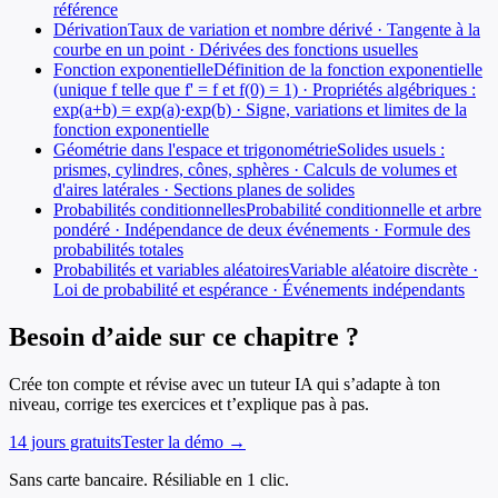
référence
Dérivation
Taux de variation et nombre dérivé · Tangente à la
courbe en un point · Dérivées des fonctions usuelles
Fonction exponentielle
Définition de la fonction exponentielle
(unique f telle que f' = f et f(0) = 1) · Propriétés algébriques :
exp(a+b) = exp(a)·exp(b) · Signe, variations et limites de la
fonction exponentielle
Géométrie dans l'espace et trigonométrie
Solides usuels :
prismes, cylindres, cônes, sphères · Calculs de volumes et
d'aires latérales · Sections planes de solides
Probabilités conditionnelles
Probabilité conditionnelle et arbre
pondéré · Indépendance de deux événements · Formule des
probabilités totales
Probabilités et variables aléatoires
Variable aléatoire discrète ·
Loi de probabilité et espérance · Événements indépendants
Besoin d’aide sur ce chapitre ?
Crée ton compte et révise avec un tuteur IA qui s’adapte à ton
niveau, corrige tes exercices et t’explique pas à pas.
14 jours gratuits
Tester la démo →
Sans carte bancaire. Résiliable en 1 clic.