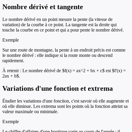
Nombre dérivé et tangente
Le nombre dérivé en un point mesure la pente (la vitesse de
variation) de la courbe à ce point. La tangente est la droite qui
touche la courbe en ce point et qui a pour pente le nombre dérivé.
Exemple
Sur une route de montagne, la pente à un endroit précis est comme
le nombre dérivé : elle indique si la route monte ou descend
rapidement.
À retenir :
Le nombre dérivé de $f(x) = ax^2 + bx + c$ est $f'(x) =
2ax + b$.
Variations d'une fonction et extrema
Étudier les variations d'une fonction, c'est savoir où elle augmente et
où elle diminue. Les extrema sont les points où la fonction atteint sa
valeur maximale ou minimale.
Exemple
Le chiffre d'affaires d'une boutique varie au cours de l'année : il