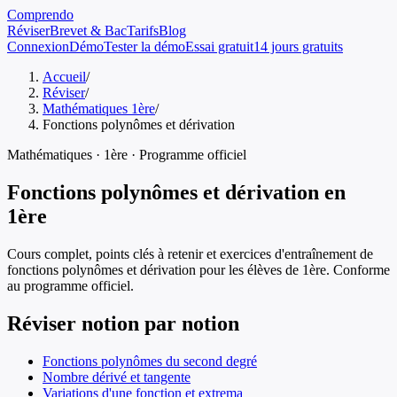
Comprendo
Réviser
Brevet & Bac
Tarifs
Blog
Connexion
Démo
Tester la démo
Essai gratuit
14 jours gratuits
Accueil
/
Réviser
/
Mathématiques 1ère
/
Fonctions polynômes et dérivation
Mathématiques
·
1ère
· Programme officiel
Fonctions polynômes et dérivation
en
1ère
Cours complet, points clés à retenir et exercices d'entraînement de
fonctions polynômes et dérivation
pour les élèves de
1ère
. Conforme
au programme officiel.
Réviser notion par notion
Fonctions polynômes du second degré
Nombre dérivé et tangente
Variations d'une fonction et extrema