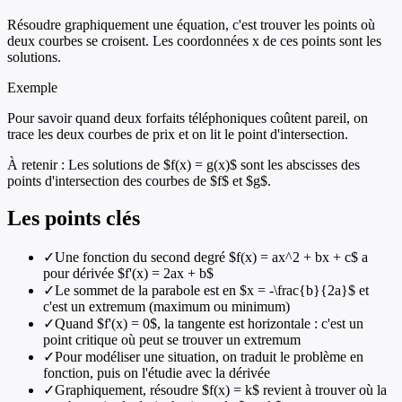
Résoudre graphiquement une équation, c'est trouver les points où
deux courbes se croisent. Les coordonnées x de ces points sont les
solutions.
Exemple
Pour savoir quand deux forfaits téléphoniques coûtent pareil, on
trace les deux courbes de prix et on lit le point d'intersection.
À retenir :
Les solutions de $f(x) = g(x)$ sont les abscisses des
points d'intersection des courbes de $f$ et $g$.
Les points clés
✓
Une fonction du second degré $f(x) = ax^2 + bx + c$ a
pour dérivée $f'(x) = 2ax + b$
✓
Le sommet de la parabole est en $x = -\frac{b}{2a}$ et
c'est un extremum (maximum ou minimum)
✓
Quand $f'(x) = 0$, la tangente est horizontale : c'est un
point critique où peut se trouver un extremum
✓
Pour modéliser une situation, on traduit le problème en
fonction, puis on l'étudie avec la dérivée
✓
Graphiquement, résoudre $f(x) = k$ revient à trouver où la