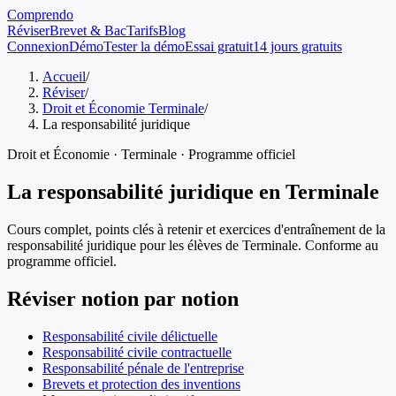
Comprendo
Réviser
Brevet & Bac
Tarifs
Blog
Connexion
Démo
Tester la démo
Essai gratuit
14 jours gratuits
Accueil
/
Réviser
/
Droit et Économie Terminale
/
La responsabilité juridique
Droit et Économie
·
Terminale
· Programme officiel
La responsabilité juridique
en
Terminale
Cours complet, points clés à retenir et exercices d'entraînement de
la
responsabilité juridique
pour les élèves de
Terminale
. Conforme au
programme officiel.
Réviser notion par notion
Responsabilité civile délictuelle
Responsabilité civile contractuelle
Responsabilité pénale de l'entreprise
Brevets et protection des inventions