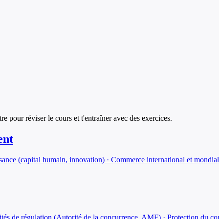
tre pour réviser le cours et t'entraîner avec des exercices.
ent
sance (capital humain, innovation) · Commerce international et mondiali
orités de régulation (Autorité de la concurrence, AMF) · Protection du