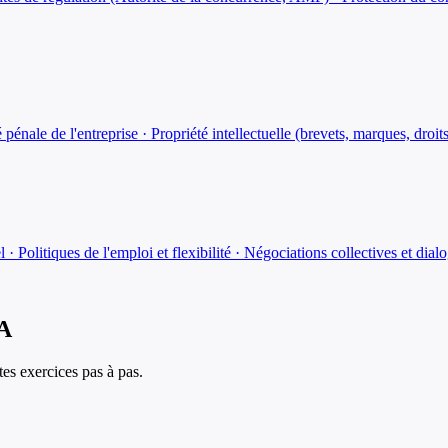
té pénale de l'entreprise · Propriété intellectuelle (brevets, marques, d
· Politiques de l'emploi et flexibilité · Négociations collectives et dial
IA
es exercices pas à pas.