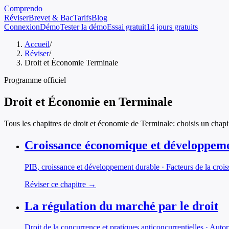
Comprendo
Réviser
Brevet & Bac
Tarifs
Blog
Connexion
Démo
Tester la démo
Essai gratuit
14 jours gratuits
Accueil
/
Réviser
/
Droit et Économie Terminale
Programme officiel
Droit et Économie
en
Terminale
Tous les chapitres de
droit et économie
de
Terminale
: choisis un chapi
Croissance économique et développem
PIB, croissance et développement durable · Facteurs de la crois
Réviser ce chapitre →
La régulation du marché par le droit
Droit de la concurrence et pratiques anticoncurrentielles · Aut