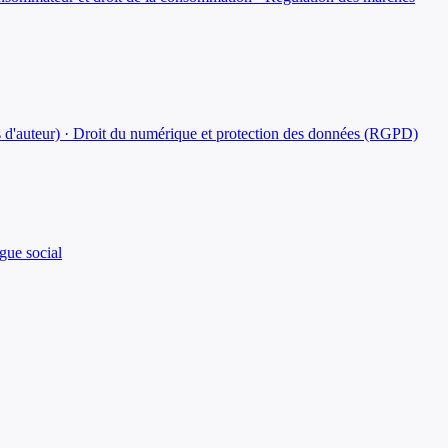
roits d'auteur) · Droit du numérique et protection des données (RGPD)
ogue social