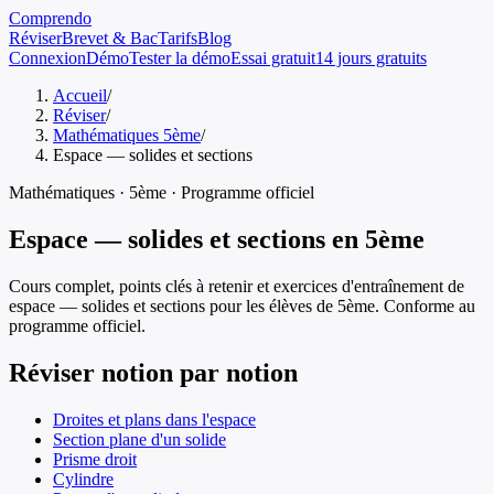
Comprendo
Réviser
Brevet & Bac
Tarifs
Blog
Connexion
Démo
Tester la démo
Essai gratuit
14 jours gratuits
Accueil
/
Réviser
/
Mathématiques 5ème
/
Espace — solides et sections
Mathématiques
·
5ème
· Programme officiel
Espace — solides et sections
en
5ème
Cours complet, points clés à retenir et exercices d'entraînement de
espace — solides et sections
pour les élèves de
5ème
. Conforme au
programme officiel.
Réviser notion par notion
Droites et plans dans l'espace
Section plane d'un solide
Prisme droit
Cylindre