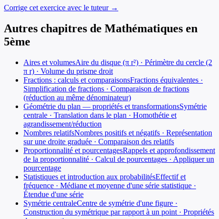
Corrige cet exercice avec le tuteur →
Autres chapitres de
Mathématiques
en
5ème
Aires et volumes
Aire du disque (π r²) · Périmètre du cercle (2
π r) · Volume du prisme droit
Fractions : calculs et comparaisons
Fractions équivalentes ·
Simplification de fractions · Comparaison de fractions
(réduction au même dénominateur)
Géométrie du plan — propriétés et transformations
Symétrie
centrale · Translation dans le plan · Homothétie et
agrandissement/réduction
Nombres relatifs
Nombres positifs et négatifs · Représentation
sur une droite graduée · Comparaison des relatifs
Proportionnalité et pourcentages
Rappels et approfondissement
de la proportionnalité · Calcul de pourcentages · Appliquer un
pourcentage
Statistiques et introduction aux probabilités
Effectif et
fréquence · Médiane et moyenne d'une série statistique ·
Étendue d'une série
Symétrie centrale
Centre de symétrie d'une figure ·
Construction du symétrique par rapport à un point · Propriétés