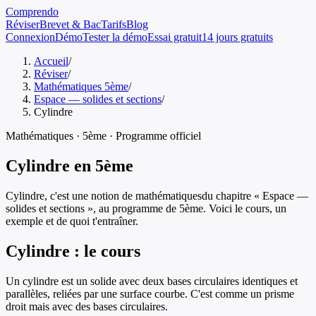
Comprendo
Réviser
Brevet & Bac
Tarifs
Blog
Connexion
Démo
Tester la démo
Essai gratuit
14 jours gratuits
Accueil
/
Réviser
/
Mathématiques 5ème
/
Espace — solides et sections
/
Cylindre
Mathématiques
·
5ème
· Programme officiel
Cylindre
en
5ème
Cylindre
, c'est une notion de
mathématiques
du chapitre «
Espace —
solides et sections
», au programme de
5ème
. Voici le cours, un
exemple et de quoi t'entraîner.
Cylindre
: le cours
Un cylindre est un solide avec deux bases circulaires identiques et
parallèles, reliées par une surface courbe. C'est comme un prisme
droit mais avec des bases circulaires.