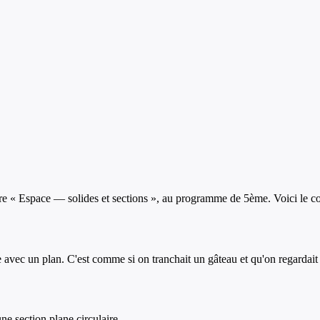
re «
Espace — solides et sections
», au programme de
5ème
. Voici le c
avec un plan. C'est comme si on tranchait un gâteau et qu'on regardait l
ne section plane circulaire.