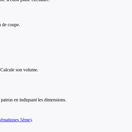
n de coupe.
 Calcule son volume.
patron en indiquant les dimensions.
ématiques
5ème
)
.