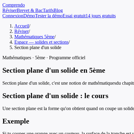
Comprendo
Réviser
Brevet & Bac
Tarifs
Blog
Connexion
Démo
Tester la démo
Essai gratuit
14 jours gratuits
Accueil
/
Réviser
/
Mathématiques 5ème
/
Espace — solides et sections
/
Section plane d'un solide
Mathématiques
·
5ème
· Programme officiel
Section plane d'un solide
en
5ème
Section plane d'un solide
, c'est une notion de
mathématiques
du chapit
Section plane d'un solide
: le cours
Une section plane est la forme qu'on obtient quand on coupe un solide 
Exemple
Si tu coupes une orange avec un couteau, la surface de la tranche est u