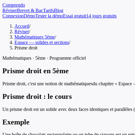
Comprendo
Réviser
Brevet & Bac
Tarifs
Blog
Connexion
Démo
Tester la démo
Essai gratuit
14 jours gratuits
Accueil
/
Réviser
/
Mathématiques 5ème
/
Espace — solides et sections
/
Prisme droit
Mathématiques
·
5ème
· Programme officiel
Prisme droit
en
5ème
Prisme droit
, c'est une notion de
mathématiques
du chapitre «
Espace —
Prisme droit
: le cours
Un prisme droit est un solide avec deux faces identiques et parallèles (
Exemple
Une boîte de chocolats rectangulaire ou un tube de crayons est un pris