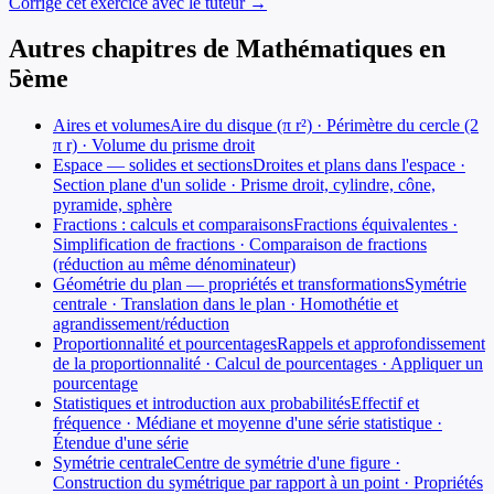
Corrige cet exercice avec le tuteur →
Autres chapitres de
Mathématiques
en
5ème
Aires et volumes
Aire du disque (π r²) · Périmètre du cercle (2
π r) · Volume du prisme droit
Espace — solides et sections
Droites et plans dans l'espace ·
Section plane d'un solide · Prisme droit, cylindre, cône,
pyramide, sphère
Fractions : calculs et comparaisons
Fractions équivalentes ·
Simplification de fractions · Comparaison de fractions
(réduction au même dénominateur)
Géométrie du plan — propriétés et transformations
Symétrie
centrale · Translation dans le plan · Homothétie et
agrandissement/réduction
Proportionnalité et pourcentages
Rappels et approfondissement
de la proportionnalité · Calcul de pourcentages · Appliquer un
pourcentage
Statistiques et introduction aux probabilités
Effectif et
fréquence · Médiane et moyenne d'une série statistique ·
Étendue d'une série
Symétrie centrale
Centre de symétrie d'une figure ·
Construction du symétrique par rapport à un point · Propriétés