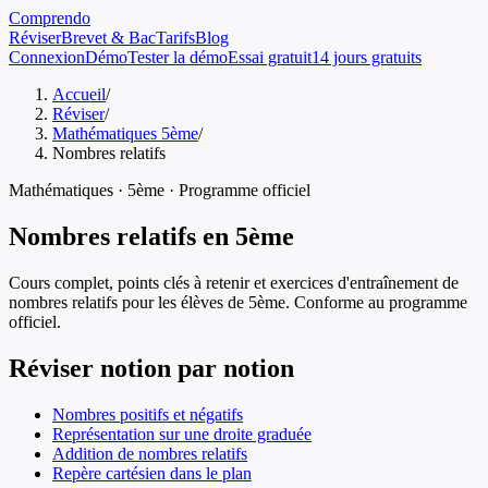
Comprendo
Réviser
Brevet & Bac
Tarifs
Blog
Connexion
Démo
Tester la démo
Essai gratuit
14 jours gratuits
Accueil
/
Réviser
/
Mathématiques 5ème
/
Nombres relatifs
Mathématiques
·
5ème
· Programme officiel
Nombres relatifs
en
5ème
Cours complet, points clés à retenir et exercices d'entraînement de
nombres relatifs
pour les élèves de
5ème
. Conforme au programme
officiel.
Réviser notion par notion
Nombres positifs et négatifs
Représentation sur une droite graduée
Addition de nombres relatifs
Repère cartésien dans le plan