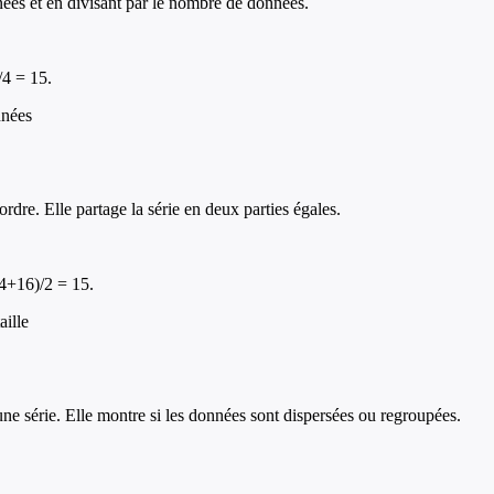
nées et en divisant par le nombre de données.
/4 = 15.
nnées
dre. Elle partage la série en deux parties égales.
14+16)/2 = 15.
ille
'une série. Elle montre si les données sont dispersées ou regroupées.