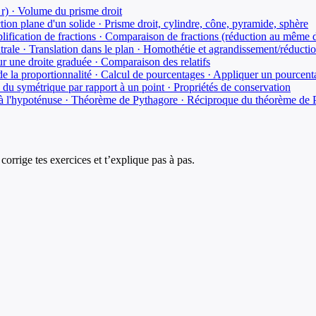
π r) · Volume du prisme droit
ction plane d'un solide · Prisme droit, cylindre, cône, pyramide, sphère
plification de fractions · Comparaison de fractions (réduction au même
trale · Translation dans le plan · Homothétie et agrandissement/réducti
ur une droite graduée · Comparaison des relatifs
e la proportionnalité · Calcul de pourcentages · Appliquer un pourcent
 du symétrique par rapport à un point · Propriétés de conservation
e à l'hypoténuse · Théorème de Pythagore · Réciproque du théorème de
corrige tes exercices et t’explique pas à pas.