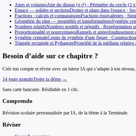
Aires et volumes
Aire du disque (π r²) · Périmètre du cercle (2 
Espace — solides et sections
Droites et plans dans l'espace · Se
Fractions : calculs et comparaisons
Fractions équivalentes · Sim
Géométrie du plan — propriétés et transformations
Symétrie cen
Nombres relatifs
Nombres positifs et négatifs · Représentation s
Proportionnalité et pourcentages
Rappels et approfondissement d
Symétrie centrale
Centre de symétrie d'une figure · Construction
Triangle rectangle et Pythagore
Propriété de la médiane relativ
Besoin d’aide sur ce chapitre ?
Crée ton compte et révise avec un tuteur IA qui s’adapte à ton niveau, 
14 jours gratuits
Tester la démo →
Sans carte bancaire. Résiliable en 1 clic.
Comprendo
Révision scolaire personnalisée par IA, de la 6ème à la Terminale.
Réviser