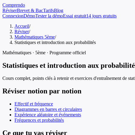
Comprendo
Réviser
Brevet & Bac
Tarifs
Blog
Connexion
Démo
Tester la démo
Essai gratuit
14 jours gratuits
Accueil
/
Réviser
/
Mathématiques 5ème
/
Statistiques et introduction aux probabilités
Mathématiques
·
5ème
· Programme officiel
Statistiques et introduction aux probabilité
Cours complet, points clés à retenir et exercices d'entraînement de
sta
Réviser notion par notion
Effectif et fréquence
Diagrammes en barres et circulaires
Expérience aléatoire et événements
Fréquences et probabilités
Ce que tu vas réviser