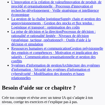
L'innovation et la création de valeur
Innovation de produit, de
procédé et organisationnelle · Processus d'innovation et
recherche-développement · Veille stratégique et intelligence
économique
La gestion de la chaîne logistique
Supply chain et gestion des
approvisionnements · Gestion des stocks et flux tendus ·
Logistique et transport : optimisation des coûts
La prise de décision et la direction
Processus de décision :
rationalité et rationalité limitée · Niveaux de décision
(stratégique, tactique, opérationnel) · Outils d'aide à la
décision et simulation
Ressources humaines et communication
Gestion prévisionnelle
des emplois et compétences · Motivation et implication des
salariés · Communication organisationnelle et gestion des
conflits
Systèmes d'information de gestion
Architecture des systèmes
d'information · Sécurité des systèmes d'information et
cybersécurité · Modélisation des données et bases
relationnelles
Besoin d’aide sur ce chapitre ?
Crée ton compte et révise avec un tuteur IA qui s’adapte à ton
niveau, corrige tes exercices et t’explique pas à pas.