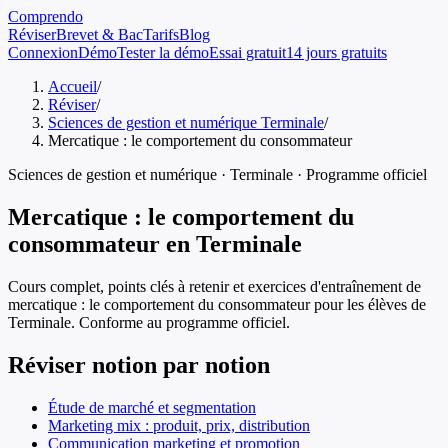
Comprendo
Réviser
Brevet & Bac
Tarifs
Blog
Connexion
Démo
Tester la démo
Essai gratuit
14 jours gratuits
Accueil
/
Réviser
/
Sciences de gestion et numérique Terminale
/
Mercatique : le comportement du consommateur
Sciences de gestion et numérique
·
Terminale
· Programme officiel
Mercatique : le comportement du
consommateur
en
Terminale
Cours complet, points clés à retenir et exercices d'entraînement de
mercatique : le comportement du consommateur
pour les élèves de
Terminale
. Conforme au programme officiel.
Réviser notion par notion
Étude de marché et segmentation
Marketing mix : produit, prix, distribution
Communication marketing et promotion