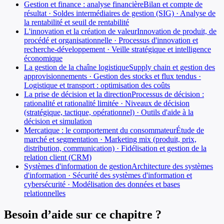
Gestion et finance : analyse financière
Bilan et compte de
résultat · Soldes intermédiaires de gestion (SIG) · Analyse de
la rentabilité et seuil de rentabilité
L'innovation et la création de valeur
Innovation de produit, de
procédé et organisationnelle · Processus d'innovation et
recherche-développement · Veille stratégique et intelligence
économique
La gestion de la chaîne logistique
Supply chain et gestion des
approvisionnements · Gestion des stocks et flux tendus ·
Logistique et transport : optimisation des coûts
La prise de décision et la direction
Processus de décision :
rationalité et rationalité limitée · Niveaux de décision
(stratégique, tactique, opérationnel) · Outils d'aide à la
décision et simulation
Mercatique : le comportement du consommateur
Étude de
marché et segmentation · Marketing mix (produit, prix,
distribution, communication) · Fidélisation et gestion de la
relation client (CRM)
Systèmes d'information de gestion
Architecture des systèmes
d'information · Sécurité des systèmes d'information et
cybersécurité · Modélisation des données et bases
relationnelles
Besoin d’aide sur ce chapitre ?