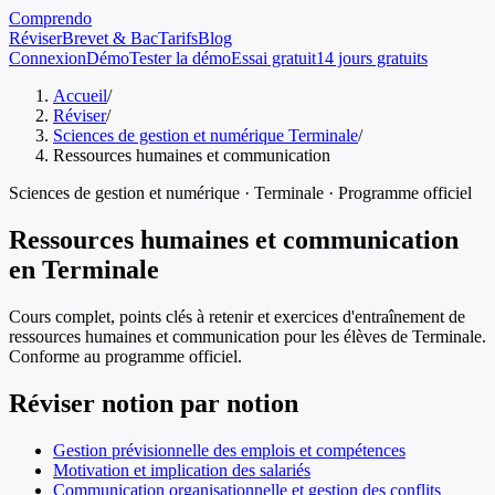
Comprendo
Réviser
Brevet & Bac
Tarifs
Blog
Connexion
Démo
Tester la démo
Essai gratuit
14 jours gratuits
Accueil
/
Réviser
/
Sciences de gestion et numérique Terminale
/
Ressources humaines et communication
Sciences de gestion et numérique
·
Terminale
· Programme officiel
Ressources humaines et communication
en
Terminale
Cours complet, points clés à retenir et exercices d'entraînement de
ressources humaines et communication
pour les élèves de
Terminale
.
Conforme au programme officiel.
Réviser notion par notion
Gestion prévisionnelle des emplois et compétences
Motivation et implication des salariés
Communication organisationnelle et gestion des conflits