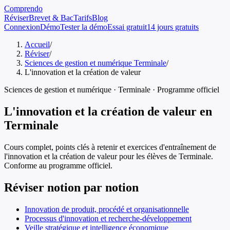
Comprendo
Réviser
Brevet & Bac
Tarifs
Blog
Connexion
Démo
Tester la démo
Essai gratuit
14 jours gratuits
Accueil
/
Réviser
/
Sciences de gestion et numérique Terminale
/
L'innovation et la création de valeur
Sciences de gestion et numérique
·
Terminale
· Programme officiel
L'innovation et la création de valeur
en
Terminale
Cours complet, points clés à retenir et exercices d'entraînement de
l'innovation et la création de valeur
pour les élèves de
Terminale
.
Conforme au programme officiel.
Réviser notion par notion
Innovation de produit, procédé et organisationnelle
Processus d'innovation et recherche-développement
Veille stratégique et intelligence économique