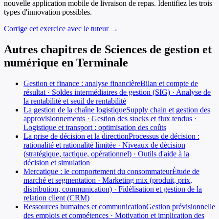
nouvelle application mobile de livraison de repas. Identifiez les trois
types d'innovation possibles.
Corrige cet exercice avec le tuteur →
Autres chapitres de
Sciences de gestion et
numérique
en
Terminale
Gestion et finance : analyse financière
Bilan et compte de
résultat · Soldes intermédiaires de gestion (SIG) · Analyse de
la rentabilité et seuil de rentabilité
La gestion de la chaîne logistique
Supply chain et gestion des
approvisionnements · Gestion des stocks et flux tendus ·
Logistique et transport : optimisation des coûts
La prise de décision et la direction
Processus de décision :
rationalité et rationalité limitée · Niveaux de décision
(stratégique, tactique, opérationnel) · Outils d'aide à la
décision et simulation
Mercatique : le comportement du consommateur
Étude de
marché et segmentation · Marketing mix (produit, prix,
distribution, communication) · Fidélisation et gestion de la
relation client (CRM)
Ressources humaines et communication
Gestion prévisionnelle
des emplois et compétences · Motivation et implication des