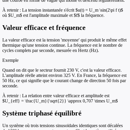
une courbe en forme de vague qui monte et descend régulièrement.
À retenir :
La tension instantanée s'écrit $u(t) = U_m \sin(2\pi f t)$
où $U_m$ est l'amplitude maximale et $f$ la fréquence.
Valeur efficace et fréquence
La valeur efficace est la tension 'moyenne' qui produit le même effet
thermique qu'une tension continue. La fréquence est le nombre de
cycles complets par seconde, mesurée en Hertz (Hz).
Exemple
Quand on dit que le secteur fournit 230 V, c'est la valeur efficace.
L'amplitude réelle atteint environ 325 V. En France, la fréquence est
50 Hz, ce qui signifie que le courant change de direction 50 fois par
seconde.
À retenir :
La relation entre valeur efficace et amplitude est
$U_{eff} = \frac{U_m}{\sqrt{2}} \approx 0,707 \times U_m$
Système triphasé équilibré
Un système où trois tensions sinusoïdales identiques sont décalées