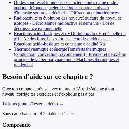
Ondes sonores et lumineuses
Caractéristiques d'une onde :
période, fréquence, célérité · Ondes sonores : niveau
d'intensité sonore en décibels · Diffraction et interférences
Radioactivité et évolution des noyaux
Structure du noyau et
isotopes · Décroissance radioactive et demi-vie · Loi de
décroissance exponentielle
Réactions acido-basiques et pH
Définition du pH et échelle de
pH · Acides forts, bases fortes et couples acide/base ·
Réactions acido-basiques et constante d'acidité Ka
Thermodynamique et énergie
Transferts thermiques
(conduction, convection, rayonnement) · Premier et deuxième
principe de la thermodynamique · Machines thermiques et
rendement
Besoin d’aide sur ce chapitre ?
Crée ton compte et révise avec un tuteur IA qui s’adapte à ton
niveau, corrige tes exercices et t’explique pas à pas.
14 jours gratuits
Tester la démo →
Sans carte bancaire. Résiliable en 1 clic.
Comprendo