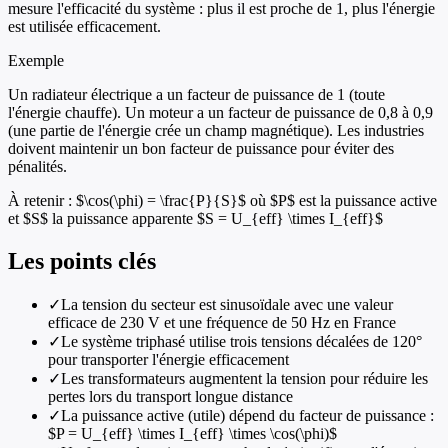
mesure l'efficacité du système : plus il est proche de 1, plus l'énergie
est utilisée efficacement.
Exemple
Un radiateur électrique a un facteur de puissance de 1 (toute
l'énergie chauffe). Un moteur a un facteur de puissance de 0,8 à 0,9
(une partie de l'énergie crée un champ magnétique). Les industries
doivent maintenir un bon facteur de puissance pour éviter des
pénalités.
À retenir :
$\cos(\phi) = \frac{P}{S}$ où $P$ est la puissance active
et $S$ la puissance apparente $S = U_{eff} \times I_{eff}$
Les points clés
✓
La tension du secteur est sinusoïdale avec une valeur
efficace de 230 V et une fréquence de 50 Hz en France
✓
Le système triphasé utilise trois tensions décalées de 120°
pour transporter l'énergie efficacement
✓
Les transformateurs augmentent la tension pour réduire les
pertes lors du transport longue distance
✓
La puissance active (utile) dépend du facteur de puissance :
$P = U_{eff} \times I_{eff} \times \cos(\phi)$