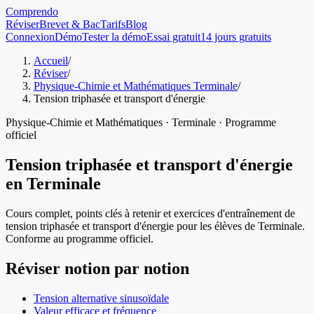
Comprendo
Réviser
Brevet & Bac
Tarifs
Blog
Connexion
Démo
Tester la démo
Essai gratuit
14 jours gratuits
Accueil
/
Réviser
/
Physique-Chimie et Mathématiques Terminale
/
Tension triphasée et transport d'énergie
Physique-Chimie et Mathématiques
·
Terminale
· Programme
officiel
Tension triphasée et transport d'énergie
en
Terminale
Cours complet, points clés à retenir et exercices d'entraînement de
tension triphasée et transport d'énergie
pour les élèves de
Terminale
.
Conforme au programme officiel.
Réviser notion par notion
Tension alternative sinusoïdale
Valeur efficace et fréquence