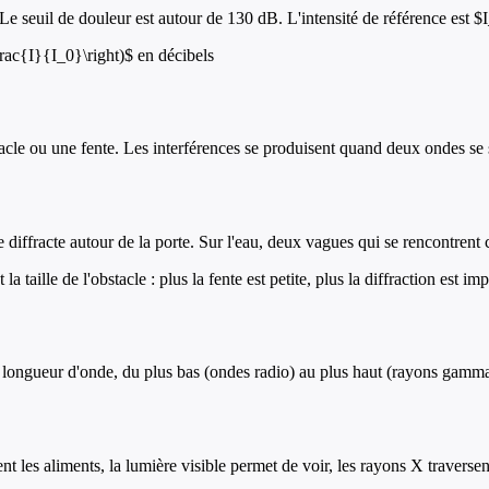
e seuil de douleur est autour de 130 dB. L'intensité de référence est
frac{I}{I_0}\right)$ en décibels
tacle ou une fente. Les interférences se produisent quand deux ondes se s
diffracte autour de la porte. Sur l'eau, deux vagues qui se rencontrent c
 taille de l'obstacle : plus la fente est petite, plus la diffraction est im
 longueur d'onde, du plus bas (ondes radio) au plus haut (rayons gamma
t les aliments, la lumière visible permet de voir, les rayons X traversen