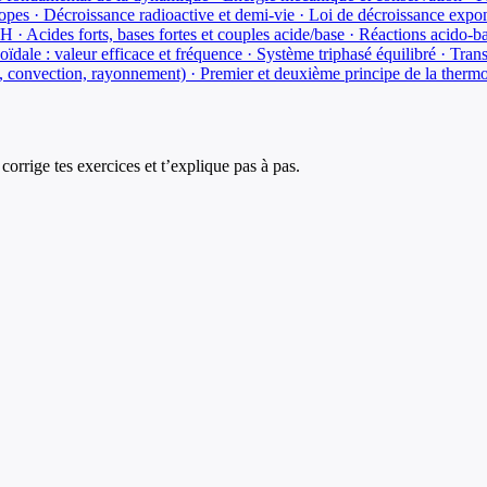
topes · Décroissance radioactive et demi-vie · Loi de décroissance expon
H · Acides forts, bases fortes et couples acide/base · Réactions acido-ba
oïdale : valeur efficace et fréquence · Système triphasé équilibré · Transp
n, convection, rayonnement) · Premier et deuxième principe de la the
corrige tes exercices et t’explique pas à pas.