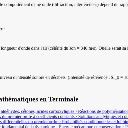
le comportement d'une onde (diffraction, interférences) dépend du rappor
eur.
ngueur d'onde dans l'air (célérité du son = 340 m/s). Quelle serait sa 
iveau d'intensité sonore en décibels. (Intensité de référence : $I_0 =
athématiques
en
Terminale
, aldéhydes, cétones, acides carboxyliques · Réactions de polymérisation ·
s du premier ordre à coefficients constants · Solutions analytiques et co
s différentielles du premier ordre · Probabilités conditionnelles et loi b
 fondamental de la dynamique · Énergie mécanique et conservation · Pre