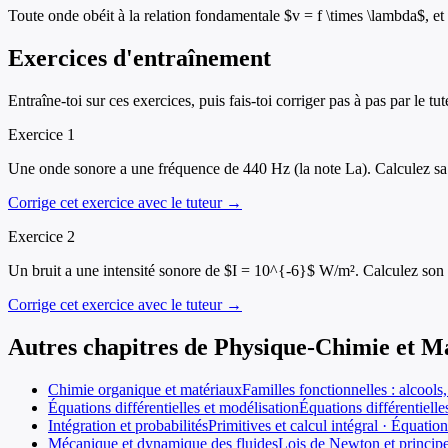
Toute onde obéit à la relation fondamentale $v = f \times \lambda$, et 
Exercices d'entraînement
Entraîne-toi sur ces exercices, puis fais-toi corriger pas à pas par le tut
Exercice
1
Une onde sonore a une fréquence de 440 Hz (la note La). Calculez sa lo
Corrige cet exercice avec le tuteur →
Exercice
2
Un bruit a une intensité sonore de $I = 10^{-6}$ W/m². Calculez son n
Corrige cet exercice avec le tuteur →
Autres chapitres de
Physique-Chimie et M
Chimie organique et matériaux
Familles fonctionnelles : alcools
Équations différentielles et modélisation
Équations différentielle
Intégration et probabilités
Primitives et calcul intégral · Équation
Mécanique et dynamique des fluides
Lois de Newton et principe