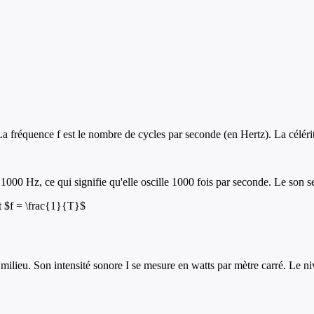
 fréquence f est le nombre de cycles par seconde (en Hertz). La célérité
00 Hz, ce qui signifie qu'elle oscille 1000 fois par seconde. Le son se
et $f = \frac{1}{T}$
lieu. Son intensité sonore I se mesure en watts par mètre carré. Le niv