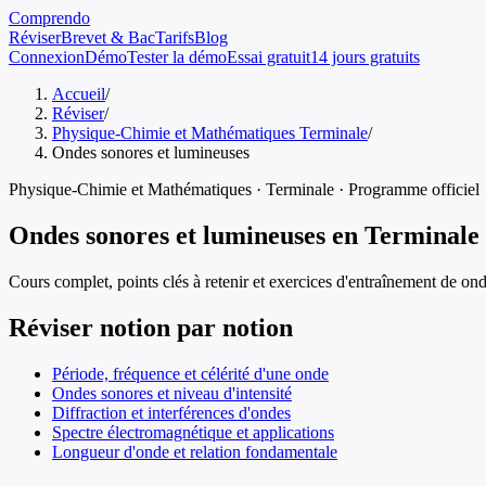
Comprendo
Réviser
Brevet & Bac
Tarifs
Blog
Connexion
Démo
Tester la démo
Essai gratuit
14 jours gratuits
Accueil
/
Réviser
/
Physique-Chimie et Mathématiques Terminale
/
Ondes sonores et lumineuses
Physique-Chimie et Mathématiques
·
Terminale
· Programme officiel
Ondes sonores et lumineuses
en
Terminale
Cours complet, points clés à retenir et exercices d'entraînement de
ond
Réviser notion par notion
Période, fréquence et célérité d'une onde
Ondes sonores et niveau d'intensité
Diffraction et interférences d'ondes
Spectre électromagnétique et applications
Longueur d'onde et relation fondamentale