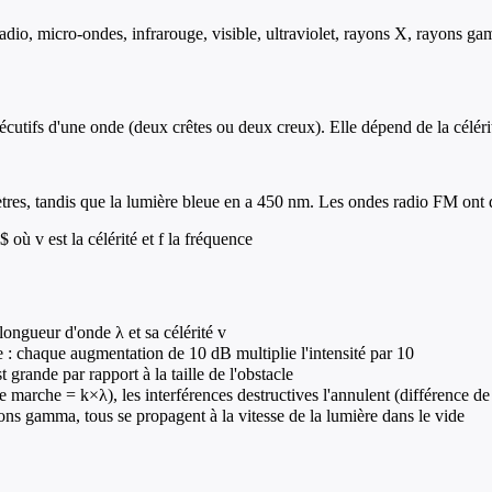
radio, micro-ondes, infrarouge, visible, ultraviolet, rayons X, rayons g
cutifs d'une onde (deux crêtes ou deux creux). Elle dépend de la célérit
res, tandis que la lumière bleue en a 450 nm. Les ondes radio FM ont 
où v est la célérité et f la fréquence
longueur d'onde λ et sa célérité v
e : chaque augmentation de 10 dB multiplie l'intensité par 10
 grande par rapport à la taille de l'obstacle
de marche = k×λ), les interférences destructives l'annulent (différence 
ns gamma, tous se propagent à la vitesse de la lumière dans le vide