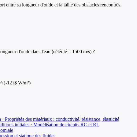
t entre sa longueur d'onde et la taille des obstacles rencontrés.
longueur d'onde dans l'eau (célérité = 1500 m/s) ?
 10^{-12}$ W/m²)
 Propriétés des matériaux : conductivité, résistance, élasticité
nditions initiales · Modélisation de circuits RC et RL
inomiale
ssion et statique des fluides