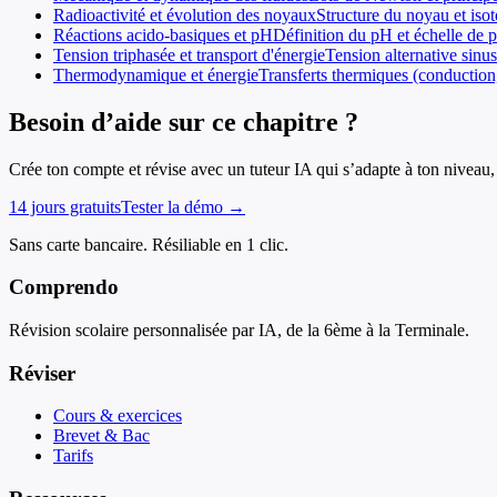
Radioactivité et évolution des noyaux
Structure du noyau et iso
Réactions acido-basiques et pH
Définition du pH et échelle de p
Tension triphasée et transport d'énergie
Tension alternative sinus
Thermodynamique et énergie
Transferts thermiques (conductio
Besoin d’aide sur ce chapitre ?
Crée ton compte et révise avec un tuteur IA qui s’adapte à ton niveau, 
14 jours gratuits
Tester la démo →
Sans carte bancaire. Résiliable en 1 clic.
Comprendo
Révision scolaire personnalisée par IA, de la 6ème à la Terminale.
Réviser
Cours & exercices
Brevet & Bac
Tarifs