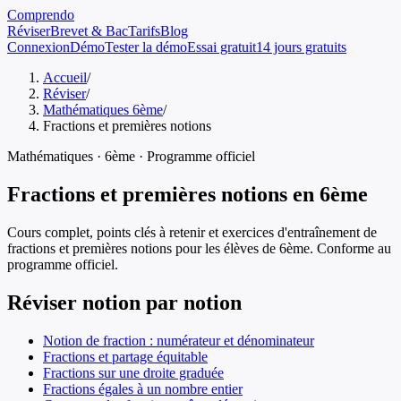
Comprendo
Réviser
Brevet & Bac
Tarifs
Blog
Connexion
Démo
Tester la démo
Essai gratuit
14 jours gratuits
Accueil
/
Réviser
/
Mathématiques 6ème
/
Fractions et premières notions
Mathématiques
·
6ème
· Programme officiel
Fractions et premières notions
en
6ème
Cours complet, points clés à retenir et exercices d'entraînement de
fractions et premières notions
pour les élèves de
6ème
. Conforme au
programme officiel.
Réviser notion par notion
Notion de fraction : numérateur et dénominateur
Fractions et partage équitable
Fractions sur une droite graduée
Fractions égales à un nombre entier