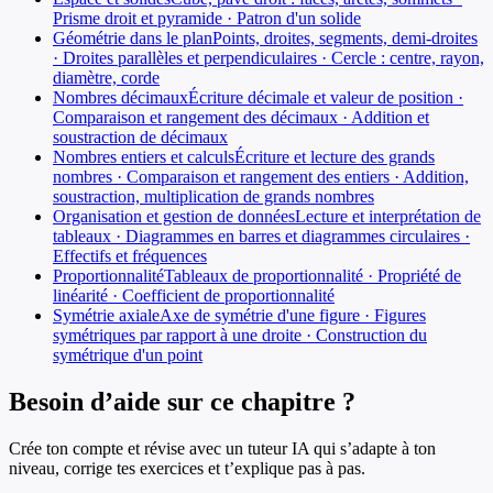
Prisme droit et pyramide · Patron d'un solide
Géométrie dans le plan
Points, droites, segments, demi-droites
· Droites parallèles et perpendiculaires · Cercle : centre, rayon,
diamètre, corde
Nombres décimaux
Écriture décimale et valeur de position ·
Comparaison et rangement des décimaux · Addition et
soustraction de décimaux
Nombres entiers et calculs
Écriture et lecture des grands
nombres · Comparaison et rangement des entiers · Addition,
soustraction, multiplication de grands nombres
Organisation et gestion de données
Lecture et interprétation de
tableaux · Diagrammes en barres et diagrammes circulaires ·
Effectifs et fréquences
Proportionnalité
Tableaux de proportionnalité · Propriété de
linéarité · Coefficient de proportionnalité
Symétrie axiale
Axe de symétrie d'une figure · Figures
symétriques par rapport à une droite · Construction du
symétrique d'un point
Besoin d’aide sur ce chapitre ?
Crée ton compte et révise avec un tuteur IA qui s’adapte à ton
niveau, corrige tes exercices et t’explique pas à pas.