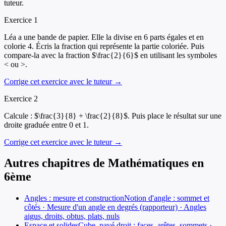
tuteur.
Exercice
1
Léa a une bande de papier. Elle la divise en 6 parts égales et en
colorie 4. Écris la fraction qui représente la partie coloriée. Puis
compare-la avec la fraction $\frac{2}{6}$ en utilisant les symboles
< ou >.
Corrige cet exercice avec le tuteur →
Exercice
2
Calcule : $\frac{3}{8} + \frac{2}{8}$. Puis place le résultat sur une
droite graduée entre 0 et 1.
Corrige cet exercice avec le tuteur →
Autres chapitres de
Mathématiques
en
6ème
Angles : mesure et construction
Notion d'angle : sommet et
côtés · Mesure d'un angle en degrés (rapporteur) · Angles
aigus, droits, obtus, plats, nuls
Espace et solides
Cube, pavé droit : faces, arêtes, sommets ·