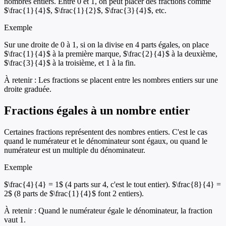
nombres entiers. Entre 0 et 1, on peut placer des fractions comme
$\frac{1}{4}$, $\frac{1}{2}$, $\frac{3}{4}$, etc.
Exemple
Sur une droite de 0 à 1, si on la divise en 4 parts égales, on place
$\frac{1}{4}$ à la première marque, $\frac{2}{4}$ à la deuxième,
$\frac{3}{4}$ à la troisième, et 1 à la fin.
À retenir :
Les fractions se placent entre les nombres entiers sur une
droite graduée.
Fractions égales à un nombre entier
Certaines fractions représentent des nombres entiers. C'est le cas
quand le numérateur et le dénominateur sont égaux, ou quand le
numérateur est un multiple du dénominateur.
Exemple
$\frac{4}{4} = 1$ (4 parts sur 4, c'est le tout entier). $\frac{8}{4} =
2$ (8 parts de $\frac{1}{4}$ font 2 entiers).
À retenir :
Quand le numérateur égale le dénominateur, la fraction
vaut 1.