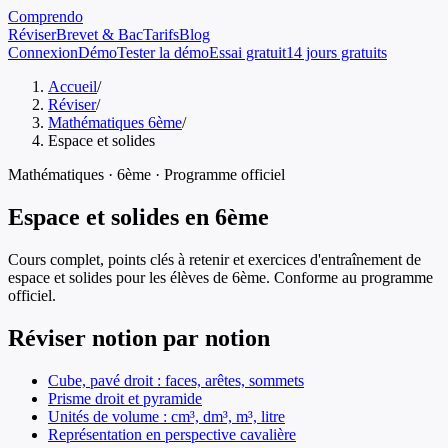
Comprendo
Réviser
Brevet & Bac
Tarifs
Blog
Connexion
Démo
Tester la démo
Essai gratuit
14 jours gratuits
Accueil
/
Réviser
/
Mathématiques 6ème
/
Espace et solides
Mathématiques
·
6ème
· Programme officiel
Espace et solides
en
6ème
Cours complet, points clés à retenir et exercices d'entraînement de
espace et solides
pour les élèves de
6ème
. Conforme au programme
officiel.
Réviser notion par notion
Cube, pavé droit : faces, arêtes, sommets
Prisme droit et pyramide
Unités de volume : cm³, dm³, m³, litre
Représentation en perspective cavalière