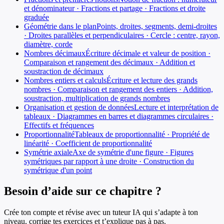
et dénominateur · Fractions et partage · Fractions et droite
graduée
Géométrie dans le plan
Points, droites, segments, demi-droites
· Droites parallèles et perpendiculaires · Cercle : centre, rayon,
diamètre, corde
Nombres décimaux
Écriture décimale et valeur de position ·
Comparaison et rangement des décimaux · Addition et
soustraction de décimaux
Nombres entiers et calculs
Écriture et lecture des grands
nombres · Comparaison et rangement des entiers · Addition,
soustraction, multiplication de grands nombres
Organisation et gestion de données
Lecture et interprétation de
tableaux · Diagrammes en barres et diagrammes circulaires ·
Effectifs et fréquences
Proportionnalité
Tableaux de proportionnalité · Propriété de
linéarité · Coefficient de proportionnalité
Symétrie axiale
Axe de symétrie d'une figure · Figures
symétriques par rapport à une droite · Construction du
symétrique d'un point
Besoin d’aide sur ce chapitre ?
Crée ton compte et révise avec un tuteur IA qui s’adapte à ton
niveau, corrige tes exercices et t’explique pas à pas.