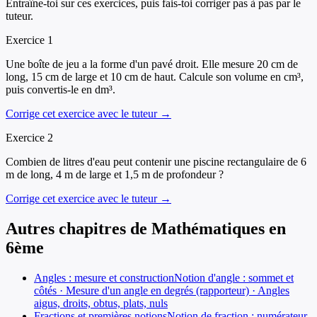
Entraîne-toi sur ces exercices, puis fais-toi corriger pas à pas par le
tuteur.
Exercice
1
Une boîte de jeu a la forme d'un pavé droit. Elle mesure 20 cm de
long, 15 cm de large et 10 cm de haut. Calcule son volume en cm³,
puis convertis-le en dm³.
Corrige cet exercice avec le tuteur →
Exercice
2
Combien de litres d'eau peut contenir une piscine rectangulaire de 6
m de long, 4 m de large et 1,5 m de profondeur ?
Corrige cet exercice avec le tuteur →
Autres chapitres de
Mathématiques
en
6ème
Angles : mesure et construction
Notion d'angle : sommet et
côtés · Mesure d'un angle en degrés (rapporteur) · Angles
aigus, droits, obtus, plats, nuls
Fractions et premières notions
Notion de fraction : numérateur