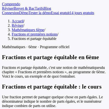
Comprendo
Réviser
Brevet & Bac
Tarifs
Blog
Connexion
Démo
Tester la démo
Essai gratuit
14 jours gratuits
Accueil
/
Réviser
/
Mathématiques 6ème
/
Fractions et premières notions
/
Fractions et partage équitable
Mathématiques
·
6ème
· Programme officiel
Fractions et partage équitable
en
6ème
Fractions et partage équitable
, c'est une notion de
mathématiques
du
chapitre «
Fractions et premières notions
», au programme de
6ème
.
Voici le cours, un exemple et de quoi t'entraîner.
Fractions et partage équitable
: le cours
Une fraction permet de partager quelque chose en parts égales. Le
dénominateur indique le nombre de parts égales, et le numérateur
indique combien de parts on utilise.