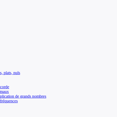
, plats, nuls
 corde
cimaux
iplication de grands nombres
 fréquences