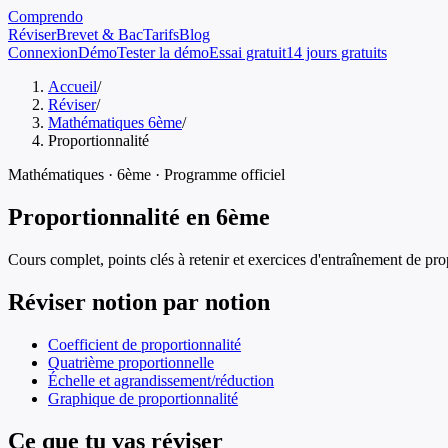
Comprendo
Réviser
Brevet & Bac
Tarifs
Blog
Connexion
Démo
Tester la démo
Essai gratuit
14 jours gratuits
Accueil
/
Réviser
/
Mathématiques 6ème
/
Proportionnalité
Mathématiques
·
6ème
· Programme officiel
Proportionnalité
en
6ème
Cours complet, points clés à retenir et exercices d'entraînement de
pro
Réviser notion par notion
Coefficient de proportionnalité
Quatrième proportionnelle
Échelle et agrandissement/réduction
Graphique de proportionnalité
Ce que tu vas réviser