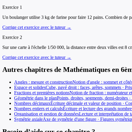
Exercice
1
Un boulanger utilise 3 kg de farine pour faire 12 pains. Combien de pai
Corrige cet exercice avec le tuteur →
Exercice
2
Sur une carte à l'échelle 1/50 000, la distance entre deux villes est 8 c
Corrige cet exercice avec le tuteur →
Autres chapitres de
Mathématiques
en
6è
Angles : mesure et construction
Notion d'angle : sommet et côtés
Espace et solides
Cube, pavé droit : faces, arêtes, sommets · Pri
Fractions et premières notions
Notion de fraction : numérateur et
Géométrie dans le plan
Points, droites, segments, demi-droites · 
Nombres décimaux
Écriture décimale et valeur de position · C
Nombres entiers et calculs
Écriture et lecture des grands nombre
Organisation et gestion de données
Lecture et interprétation de
Symétrie axiale
Axe de symétrie d'une figure · Figures symétriq
Besoin d’aide sur ce chapitre ?