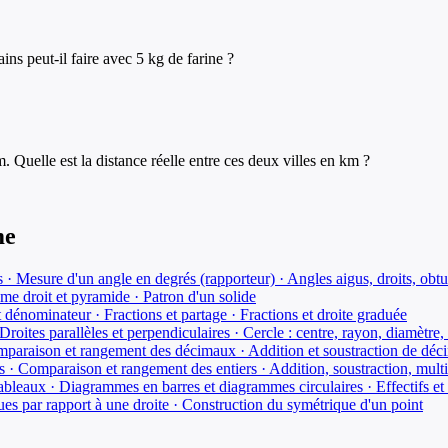
ns peut-il faire avec 5 kg de farine ?
m. Quelle est la distance réelle entre ces deux villes en km ?
me
 · Mesure d'un angle en degrés (rapporteur) · Angles aigus, droits, obtus
sme droit et pyramide · Patron d'un solide
 dénominateur · Fractions et partage · Fractions et droite graduée
Droites parallèles et perpendiculaires · Cercle : centre, rayon, diamètre,
omparaison et rangement des décimaux · Addition et soustraction de dé
s · Comparaison et rangement des entiers · Addition, soustraction, mult
 tableaux · Diagrammes en barres et diagrammes circulaires · Effectifs et
ues par rapport à une droite · Construction du symétrique d'un point