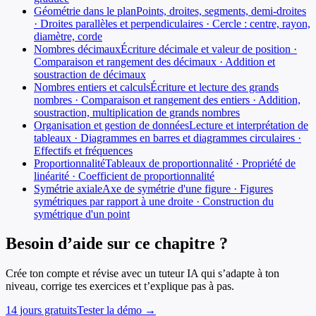
Géométrie dans le plan
Points, droites, segments, demi-droites
· Droites parallèles et perpendiculaires · Cercle : centre, rayon,
diamètre, corde
Nombres décimaux
Écriture décimale et valeur de position ·
Comparaison et rangement des décimaux · Addition et
soustraction de décimaux
Nombres entiers et calculs
Écriture et lecture des grands
nombres · Comparaison et rangement des entiers · Addition,
soustraction, multiplication de grands nombres
Organisation et gestion de données
Lecture et interprétation de
tableaux · Diagrammes en barres et diagrammes circulaires ·
Effectifs et fréquences
Proportionnalité
Tableaux de proportionnalité · Propriété de
linéarité · Coefficient de proportionnalité
Symétrie axiale
Axe de symétrie d'une figure · Figures
symétriques par rapport à une droite · Construction du
symétrique d'un point
Besoin d’aide sur ce chapitre ?
Crée ton compte et révise avec un tuteur IA qui s’adapte à ton
niveau, corrige tes exercices et t’explique pas à pas.
14 jours gratuits
Tester la démo →