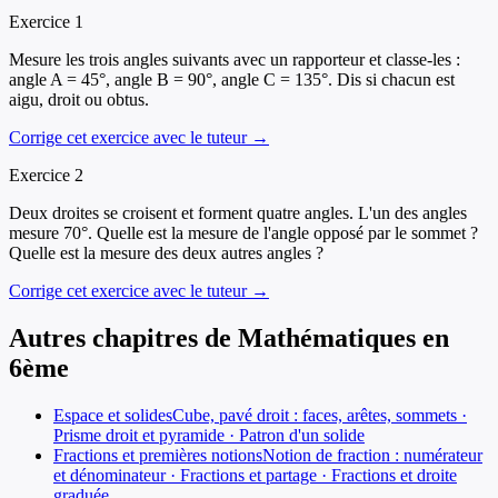
Exercice
1
Mesure les trois angles suivants avec un rapporteur et classe-les :
angle A = 45°, angle B = 90°, angle C = 135°. Dis si chacun est
aigu, droit ou obtus.
Corrige cet exercice avec le tuteur →
Exercice
2
Deux droites se croisent et forment quatre angles. L'un des angles
mesure 70°. Quelle est la mesure de l'angle opposé par le sommet ?
Quelle est la mesure des deux autres angles ?
Corrige cet exercice avec le tuteur →
Autres chapitres de
Mathématiques
en
6ème
Espace et solides
Cube, pavé droit : faces, arêtes, sommets ·
Prisme droit et pyramide · Patron d'un solide
Fractions et premières notions
Notion de fraction : numérateur
et dénominateur · Fractions et partage · Fractions et droite
graduée