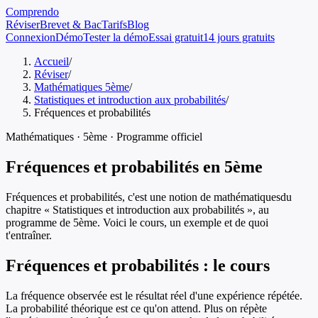
Comprendo
Réviser
Brevet & Bac
Tarifs
Blog
Connexion
Démo
Tester la démo
Essai gratuit
14 jours gratuits
Accueil
/
Réviser
/
Mathématiques 5ème
/
Statistiques et introduction aux probabilités
/
Fréquences et probabilités
Mathématiques
·
5ème
· Programme officiel
Fréquences et probabilités
en
5ème
Fréquences et probabilités
, c'est une notion de
mathématiques
du
chapitre «
Statistiques et introduction aux probabilités
», au
programme de
5ème
. Voici le cours, un exemple et de quoi
t'entraîner.
Fréquences et probabilités
: le cours
La fréquence observée est le résultat réel d'une expérience répétée.
La probabilité théorique est ce qu'on attend. Plus on répète