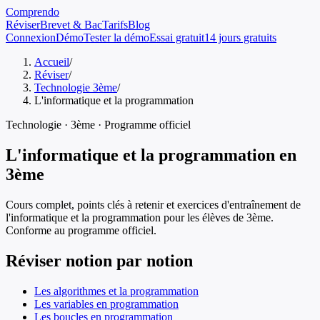
Comprendo
Réviser
Brevet & Bac
Tarifs
Blog
Connexion
Démo
Tester la démo
Essai gratuit
14 jours gratuits
Accueil
/
Réviser
/
Technologie 3ème
/
L'informatique et la programmation
Technologie
·
3ème
· Programme officiel
L'informatique et la programmation
en
3ème
Cours complet, points clés à retenir et exercices d'entraînement de
l'informatique et la programmation
pour les élèves de
3ème
.
Conforme au programme officiel.
Réviser notion par notion
Les algorithmes et la programmation
Les variables en programmation
Les boucles en programmation