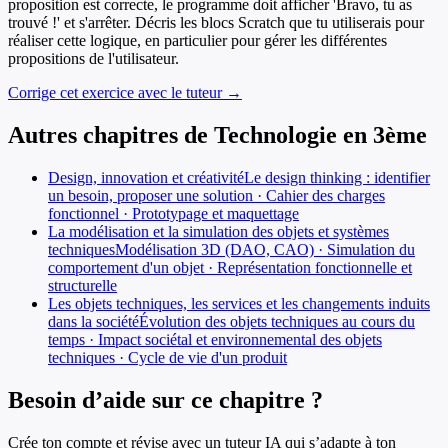
proposition est correcte, le programme doit afficher 'Bravo, tu as
trouvé !' et s'arrêter. Décris les blocs Scratch que tu utiliserais pour
réaliser cette logique, en particulier pour gérer les différentes
propositions de l'utilisateur.
Corrige cet exercice avec le tuteur →
Autres chapitres de
Technologie
en
3ème
Design, innovation et créativité
Le design thinking : identifier
un besoin, proposer une solution · Cahier des charges
fonctionnel · Prototypage et maquettage
La modélisation et la simulation des objets et systèmes
techniques
Modélisation 3D (DAO, CAO) · Simulation du
comportement d'un objet · Représentation fonctionnelle et
structurelle
Les objets techniques, les services et les changements induits
dans la société
Évolution des objets techniques au cours du
temps · Impact sociétal et environnemental des objets
techniques · Cycle de vie d'un produit
Besoin d’aide sur ce chapitre ?
Crée ton compte et révise avec un tuteur IA qui s’adapte à ton