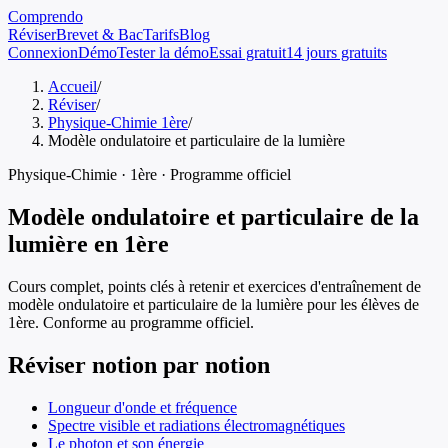
Comprendo
Réviser
Brevet & Bac
Tarifs
Blog
Connexion
Démo
Tester la démo
Essai gratuit
14 jours gratuits
Accueil
/
Réviser
/
Physique-Chimie 1ère
/
Modèle ondulatoire et particulaire de la lumière
Physique-Chimie
·
1ère
· Programme officiel
Modèle ondulatoire et particulaire de la
lumière
en
1ère
Cours complet, points clés à retenir et exercices d'entraînement de
modèle ondulatoire et particulaire de la lumière
pour les élèves de
1ère
. Conforme au programme officiel.
Réviser notion par notion
Longueur d'onde et fréquence
Spectre visible et radiations électromagnétiques
Le photon et son énergie