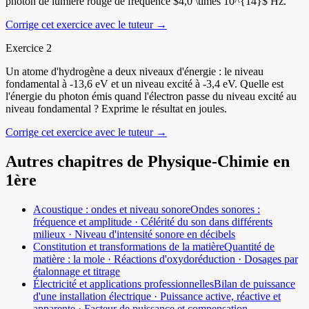
photon de lumière rouge de fréquence $4,0 \times 10^{14}$ Hz.
Corrige cet exercice avec le tuteur →
Exercice
2
Un atome d'hydrogène a deux niveaux d'énergie : le niveau
fondamental à -13,6 eV et un niveau excité à -3,4 eV. Quelle est
l'énergie du photon émis quand l'électron passe du niveau excité au
niveau fondamental ? Exprime le résultat en joules.
Corrige cet exercice avec le tuteur →
Autres chapitres de
Physique-Chimie
en
1ère
Acoustique : ondes et niveau sonore
Ondes sonores :
fréquence et amplitude · Célérité du son dans différents
milieux · Niveau d'intensité sonore en décibels
Constitution et transformations de la matière
Quantité de
matière : la mole · Réactions d'oxydoréduction · Dosages par
étalonnage et titrage
Électricité et applications professionnelles
Bilan de puissance
d'une installation électrique · Puissance active, réactive et
apparente · Facteur de puissance et compensation