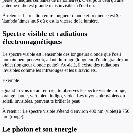
petite (quelques centaines de nanomètres). C'est pour cela qu'une
antenne radio est grande mais invisible à l'oeil nu.
À retenir :
La relation entre longueur d'onde et fréquence est $c =
\lambda \times \nu$ où c est la vitesse de la lumière.
Spectre visible et radiations
électromagnétiques
Le spectre visible est l'ensemble des longueurs d'onde que l'oeil
humain peut percevoir, allant du rouge (longueur d'onde grande) au
violet (longueur d'onde petite). Au-delà, il existe des radiations
invisibles comme les infrarouges et les ultraviolets.
Exemple
Quand tu vois un arc-en-ciel, tu observes le spectre visible : rouge,
orange, jaune, vert, bleu, indigo, violet. Les rayons ultraviolets du
soleil, invisibles, peuvent te brûler la peau.
À retenir :
Le spectre visible s'étend d'environ 400 nm (violet) à 750
nm (rouge).
Le photon et son énergie