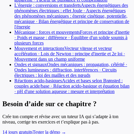
L'énergie : conversions et transferts
Aspects énergétiques des
phénomènes électriques : effet Joule · Aspects énergétiques
des phénomènes mécaniques : énergie cinétique, potentielle,
mécanique · Bilan énergétique et principe de conservation de
l'énergie
Mécanique : forces et mouvements
Forces et principe d'inertie
· Poids et masse : différence · Équilibre d'un solide soumis à
plusieurs forces
Mouvement et interactions
Vecteur vitesse et vecteur
accélération · Lois de Newton : principe d'inertie et 2e loi ·
Mouvement dans un champ uniforme
Ondes et signaux
Ondes mécaniques : propagation, célérité ·
Ondes lumineuses : diffraction, interférences · Circuits
électriques : loi des mailles et des nœuds
Réactions acido-basiques
Acides et bases selon Brønsted :
couples acide/base · Réaction acido-basique et équation bilan
· pH d'une solution aqueuse : mesure et interprétation
Besoin d’aide sur ce chapitre ?
Crée ton compte et révise avec un tuteur IA qui s’adapte à ton
niveau, corrige tes exercices et t’explique pas à pas.
14 jours gratuits
Tester la démo →