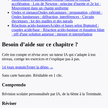
accélération · Lois de Newton : principe d'inertie et 2e loi ·
Mouvement dans un champ uniforme
Ondes et signaux
Ondes mécaniques : propagation, célérité ·
Ondes lumineuses : diffraction, interférences · Circuits
électriques : loi des mailles et des nœuds
Réactions acido-basiques
Acides et bases selon Brønsted :
couples acide/base · Réaction acido-basique et équation bilan
· pH d'une solution aqueuse : mesure et interprétation
Besoin d’aide sur ce chapitre ?
Crée ton compte et révise avec un tuteur IA qui s’adapte à ton
niveau, corrige tes exercices et t’explique pas à pas.
14 jours gratuits
Tester la démo →
Sans carte bancaire. Résiliable en 1 clic.
Comprendo
Révision scolaire personnalisée par IA, de la 6ème à la Terminale.
Réviser