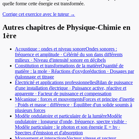
quelle forme cette énergie est transformée.
Corrige cet exercice avec le tuteur →
Autres chapitres de
Physique-Chimie
en
1ère
Acoustique : ondes et niveau sonore
Ondes sonores :
fréquence et amplitude · Célérité du son dans différents
milieux · Niveau d'intensité sonore en décibels
Constitution et transformations de la matière
Quantité de
matière : la mole · Réactions d'oxydoréduction · Dosages par
étalonnage et titrage
Électricité et applications professionnelles
Bilan de puissance
d'une installation électrique · Puissance active, réactive et
apparente · Facteur de puissance et compensation
Mécanique : forces et mouvements
Forces et principe d'inertie
· Poids et masse : différence · Équilibre d'un solide soumis à
plusieurs forces
Modèle ondulatoire et particulaire de la lumière
Modèle
ondulatoire : longueur d'onde, fréquence, spectre visible ·
Modèle particulaire : le photon et son énergie E = hν ·
Spectres d'émission et d'absorption
Mouvement et interactions
Vecteur vitesse et vecteur