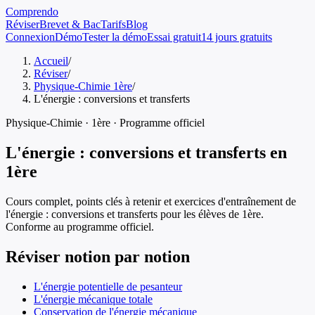
Comprendo
Réviser
Brevet & Bac
Tarifs
Blog
Connexion
Démo
Tester la démo
Essai gratuit
14 jours gratuits
Accueil
/
Réviser
/
Physique-Chimie 1ère
/
L'énergie : conversions et transferts
Physique-Chimie
·
1ère
· Programme officiel
L'énergie : conversions et transferts
en
1ère
Cours complet, points clés à retenir et exercices d'entraînement de
l'énergie : conversions et transferts
pour les élèves de
1ère
.
Conforme au programme officiel.
Réviser notion par notion
L'énergie potentielle de pesanteur
L'énergie mécanique totale
Conservation de l'énergie mécanique