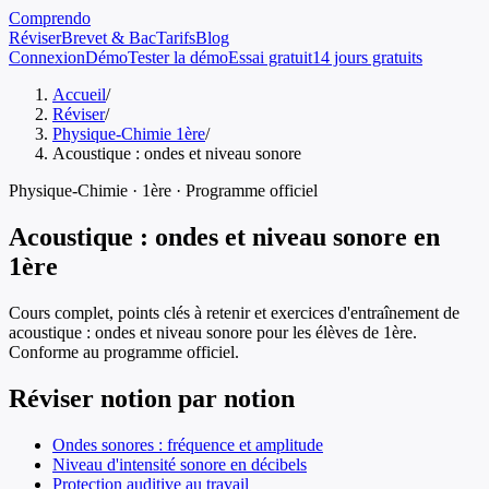
Comprendo
Réviser
Brevet & Bac
Tarifs
Blog
Connexion
Démo
Tester la démo
Essai gratuit
14 jours gratuits
Accueil
/
Réviser
/
Physique-Chimie 1ère
/
Acoustique : ondes et niveau sonore
Physique-Chimie
·
1ère
· Programme officiel
Acoustique : ondes et niveau sonore
en
1ère
Cours complet, points clés à retenir et exercices d'entraînement de
acoustique : ondes et niveau sonore
pour les élèves de
1ère
.
Conforme au programme officiel.
Réviser notion par notion
Ondes sonores : fréquence et amplitude
Niveau d'intensité sonore en décibels
Protection auditive au travail