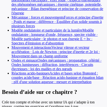
phénomènes électriques : effet Joule · Aspects énergétiques
des phénomènes mécaniques : énergie cinétique, potentielle,
mécanique · Bilan énergétique et principe de conservation de
l'énergie
Mécanique : forces et mouvements
Forces et principe d'inertie
· Poids et masse : différence · Équilibre d'un solide soumis à
plusieurs forces
Modèle ondulatoire et particulaire de la lumière
Modèle
ondulatoire : longueur d'onde, fréquence, spectre visible ·
Modèle particulaire : le photon et son énergie E = hν ·
Spectres d'émission et d'absorption
Mouvement et interactions
Vecteur vitesse et vecteur
accélération · Lois de Newton : principe d'inertie et 2e loi ·
Mouvement dans un champ uniforme
Ondes et signaux
Ondes mécaniques : propagation, célérité ·
Ondes lumineuses : diffraction, interférences · Circuits
électriques : loi des mailles et des nœuds
Réactions acido-basiques
Acides et bases selon Brønsted :
couples acide/base · Réaction acido-basique et équation bilan
· pH d'une solution aqueuse : mesure et interprétation
Besoin d’aide sur ce chapitre ?
Crée ton compte et révise avec un tuteur IA qui s’adapte à ton
niveau, corrige tes exercices et t’explique pas à pas.