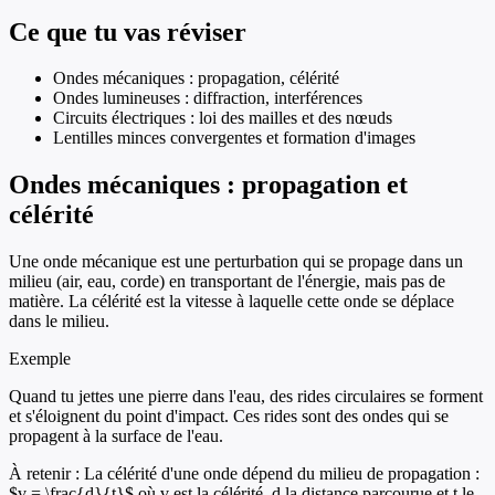
Ce que tu vas réviser
Ondes mécaniques : propagation, célérité
Ondes lumineuses : diffraction, interférences
Circuits électriques : loi des mailles et des nœuds
Lentilles minces convergentes et formation d'images
Ondes mécaniques : propagation et
célérité
Une onde mécanique est une perturbation qui se propage dans un
milieu (air, eau, corde) en transportant de l'énergie, mais pas de
matière. La célérité est la vitesse à laquelle cette onde se déplace
dans le milieu.
Exemple
Quand tu jettes une pierre dans l'eau, des rides circulaires se forment
et s'éloignent du point d'impact. Ces rides sont des ondes qui se
propagent à la surface de l'eau.
À retenir :
La célérité d'une onde dépend du milieu de propagation :
$v = \frac{d}{t}$ où v est la célérité, d la distance parcourue et t le