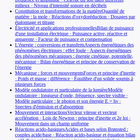
milieux · Niveau d'intensité sonore en décibels
Constitution et transformations de la matière
Quantité de
matière : la mole · Réactions d'oxydoréduction · Dosages par
étalonnage et titrage
Électricité et applications professionnelles
Bilan de puissance
d'une installation électrique · Puissance active, réactive et
apparente · Facteur de puissance et compensation
L'énergie : conversions et transferts
Aspects énergétiques des
phénomènes électriques : effet Joule · Aspects énergétiques
des phénomènes mécaniques : énergie cinétique, potentielle,
mécanique · Bilan énergétique et principe de conservation de
l'énergie
Mécanique : forces et mouvements
Forces et principe d'inertie
· Poids et masse : différence · Équilibre d'un solide soumis à
plusieurs forces
Modèle ondulatoire et particulaire de la lumière
Modèle
ondulatoire : longueur d'onde, fréquence, spectre visible ·
Modèle particulaire : le photon et son énergie E = hν ·
Spectres d'émission et d'absorption
Mouvement et interactions
Vecteur vitesse et vecteur
accélération · Lois de Newton : principe d'inertie et 2e loi ·
Mouvement dans un champ uniforme
Réactions acido-basiques
Acides et bases selon Brønsted :
couples acide/base · Réaction acido-basique et équation bilan