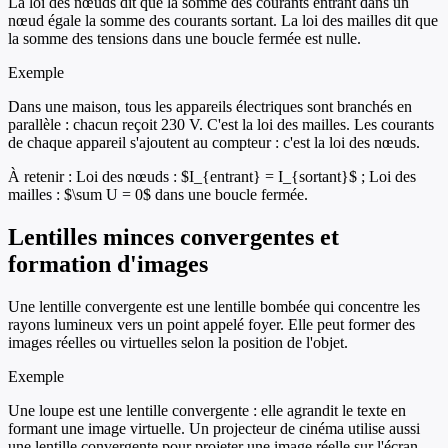
La loi des nœuds dit que la somme des courants entrant dans un
nœud égale la somme des courants sortant. La loi des mailles dit que
la somme des tensions dans une boucle fermée est nulle.
Exemple
Dans une maison, tous les appareils électriques sont branchés en
parallèle : chacun reçoit 230 V. C'est la loi des mailles. Les courants
de chaque appareil s'ajoutent au compteur : c'est la loi des nœuds.
À retenir :
Loi des nœuds : $I_{entrant} = I_{sortant}$ ; Loi des
mailles : $\sum U = 0$ dans une boucle fermée.
Lentilles minces convergentes et
formation d'images
Une lentille convergente est une lentille bombée qui concentre les
rayons lumineux vers un point appelé foyer. Elle peut former des
images réelles ou virtuelles selon la position de l'objet.
Exemple
Une loupe est une lentille convergente : elle agrandit le texte en
formant une image virtuelle. Un projecteur de cinéma utilise aussi
une lentille convergente pour projeter une image réelle sur l'écran.