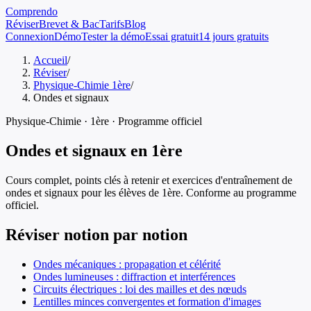
Comprendo
Réviser
Brevet & Bac
Tarifs
Blog
Connexion
Démo
Tester la démo
Essai gratuit
14 jours gratuits
Accueil
/
Réviser
/
Physique-Chimie 1ère
/
Ondes et signaux
Physique-Chimie
·
1ère
· Programme officiel
Ondes et signaux
en
1ère
Cours complet, points clés à retenir et exercices d'entraînement de
ondes et signaux
pour les élèves de
1ère
. Conforme au programme
officiel.
Réviser notion par notion
Ondes mécaniques : propagation et célérité
Ondes lumineuses : diffraction et interférences
Circuits électriques : loi des mailles et des nœuds
Lentilles minces convergentes et formation d'images