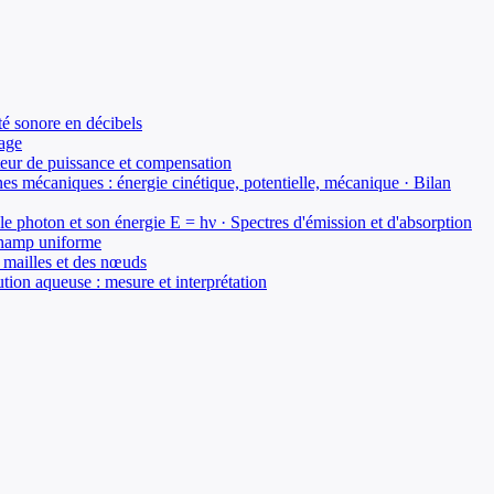
té sonore en décibels
rage
acteur de puissance et compensation
es mécaniques : énergie cinétique, potentielle, mécanique · Bilan
 le photon et son énergie E = hν · Spectres d'émission et d'absorption
 champ uniforme
s mailles et des nœuds
tion aqueuse : mesure et interprétation