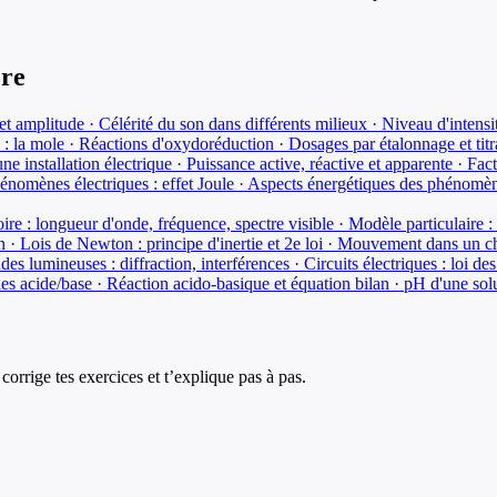
ère
t amplitude · Célérité du son dans différents milieux · Niveau d'intensi
 : la mole · Réactions d'oxydoréduction · Dosages par étalonnage et tit
ne installation électrique · Puissance active, réactive et apparente · F
énomènes électriques : effet Joule · Aspects énergétiques des phénomèn
re : longueur d'onde, fréquence, spectre visible · Modèle particulaire :
ion · Lois de Newton : principe d'inertie et 2e loi · Mouvement dans un
s lumineuses : diffraction, interférences · Circuits électriques : loi de
es acide/base · Réaction acido-basique et équation bilan · pH d'une solu
corrige tes exercices et t’explique pas à pas.