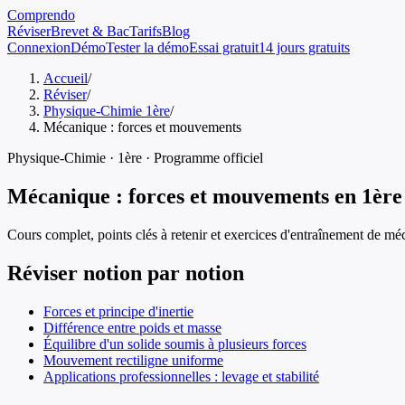
Comprendo
Réviser
Brevet & Bac
Tarifs
Blog
Connexion
Démo
Tester la démo
Essai gratuit
14 jours gratuits
Accueil
/
Réviser
/
Physique-Chimie 1ère
/
Mécanique : forces et mouvements
Physique-Chimie
·
1ère
· Programme officiel
Mécanique : forces et mouvements
en
1ère
Cours complet, points clés à retenir et exercices d'entraînement de
méc
Réviser notion par notion
Forces et principe d'inertie
Différence entre poids et masse
Équilibre d'un solide soumis à plusieurs forces
Mouvement rectiligne uniforme
Applications professionnelles : levage et stabilité