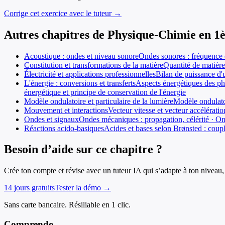
Corrige cet exercice avec le tuteur →
Autres chapitres de
Physique-Chimie
en
1
Acoustique : ondes et niveau sonore
Ondes sonores : fréquence e
Constitution et transformations de la matière
Quantité de matière
Électricité et applications professionnelles
Bilan de puissance d'u
L'énergie : conversions et transferts
Aspects énergétiques des ph
énergétique et principe de conservation de l'énergie
Modèle ondulatoire et particulaire de la lumière
Modèle ondulatoi
Mouvement et interactions
Vecteur vitesse et vecteur accélérat
Ondes et signaux
Ondes mécaniques : propagation, célérité · Onde
Réactions acido-basiques
Acides et bases selon Brønsted : coupl
Besoin d’aide sur ce chapitre ?
Crée ton compte et révise avec un tuteur IA qui s’adapte à ton niveau, 
14 jours gratuits
Tester la démo →
Sans carte bancaire. Résiliable en 1 clic.
Comprendo