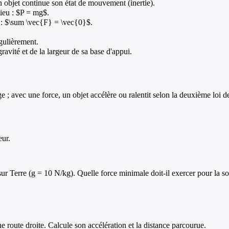
n objet continue son état de mouvement (inertie).
lieu : $P = mg$.
e : $\sum \vec{F} = \vec{0}$.
gulièrement.
ravité et de la largeur de sa base d'appui.
e ; avec une force, un objet accélère ou ralentit selon la deuxième loi 
eur.
sur Terre (g = 10 N/kg). Quelle force minimale doit-il exercer pour la s
 route droite. Calcule son accélération et la distance parcourue.