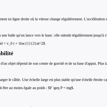
en ligne droite où la vitesse change régulièrement. L'accélération e
e balle qu'on lance vers le haut : elle ralentit régulièrement jusqu'à s'
$d = v_0 t + \frac{1}{2}at^2$.
bilité
d'un objet dépend de son centre de gravité et de sa base d'appui. Plus la b
rger le câble. Une échelle large est plus stable qu'une échelle étroite ca
oit être au moins égale au poids : $F \geq P = mg$.