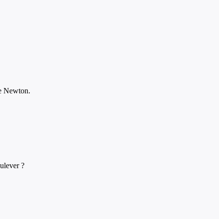
de Newton.
oulever ?