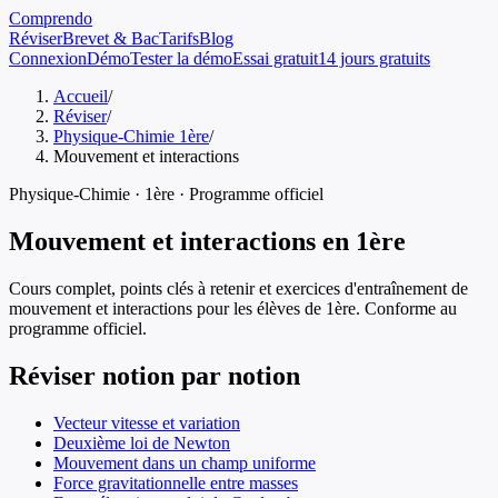
Comprendo
Réviser
Brevet & Bac
Tarifs
Blog
Connexion
Démo
Tester la démo
Essai gratuit
14 jours gratuits
Accueil
/
Réviser
/
Physique-Chimie 1ère
/
Mouvement et interactions
Physique-Chimie
·
1ère
· Programme officiel
Mouvement et interactions
en
1ère
Cours complet, points clés à retenir et exercices d'entraînement de
mouvement et interactions
pour les élèves de
1ère
. Conforme au
programme officiel.
Réviser notion par notion
Vecteur vitesse et variation
Deuxième loi de Newton
Mouvement dans un champ uniforme
Force gravitationnelle entre masses