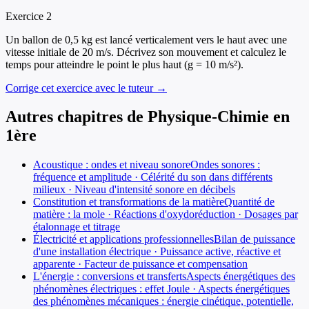
Exercice
2
Un ballon de 0,5 kg est lancé verticalement vers le haut avec une
vitesse initiale de 20 m/s. Décrivez son mouvement et calculez le
temps pour atteindre le point le plus haut (g = 10 m/s²).
Corrige cet exercice avec le tuteur →
Autres chapitres de
Physique-Chimie
en
1ère
Acoustique : ondes et niveau sonore
Ondes sonores :
fréquence et amplitude · Célérité du son dans différents
milieux · Niveau d'intensité sonore en décibels
Constitution et transformations de la matière
Quantité de
matière : la mole · Réactions d'oxydoréduction · Dosages par
étalonnage et titrage
Électricité et applications professionnelles
Bilan de puissance
d'une installation électrique · Puissance active, réactive et
apparente · Facteur de puissance et compensation
L'énergie : conversions et transferts
Aspects énergétiques des
phénomènes électriques : effet Joule · Aspects énergétiques
des phénomènes mécaniques : énergie cinétique, potentielle,