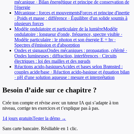
mécanique · Bilan énergétique et principe de conservation de
l'énergie
Mécanique : forces et mouvements
Forces et principe d'inertie
· Poids et masse : différence · Équilibre d'un solide soumis à
plusieurs forces
Modèle ondulatoire et particulaire de la lumière
Modèle
ondulatoire : longueur d'onde, fréquence, spectre visible ·
Modèle particulaire : le photon et son énergie E = hν ·
Spectres d'émission et d'absorption
Ondes et signaux
Ondes mécaniques : propagation, célérité ·
Ondes lumineuses : diffraction, interférences · Circuits
électriques : loi des mailles et des nœuds
Réactions acido-basiques
Acides et bases selon Brønsted :
couples acide/base · Réaction acido-basique et équation bilan
· pH d'une solution aqueuse : mesure et interprétation
Besoin d’aide sur ce chapitre ?
Crée ton compte et révise avec un tuteur IA qui s’adapte à ton
niveau, corrige tes exercices et t’explique pas à pas.
14 jours gratuits
Tester la démo →
Sans carte bancaire. Résiliable en 1 clic.