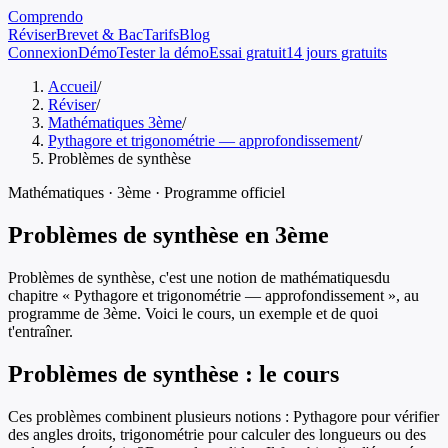
Comprendo
Réviser
Brevet & Bac
Tarifs
Blog
Connexion
Démo
Tester la démo
Essai gratuit
14 jours gratuits
Accueil
/
Réviser
/
Mathématiques 3ème
/
Pythagore et trigonométrie — approfondissement
/
Problèmes de synthèse
Mathématiques
·
3ème
· Programme officiel
Problèmes de synthèse
en
3ème
Problèmes de synthèse
, c'est une notion de
mathématiques
du
chapitre «
Pythagore et trigonométrie — approfondissement
», au
programme de
3ème
. Voici le cours, un exemple et de quoi
t'entraîner.
Problèmes de synthèse
: le cours
Ces problèmes combinent plusieurs notions : Pythagore pour vérifier
des angles droits, trigonométrie pour calculer des longueurs ou des