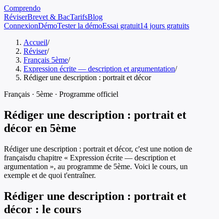
Comprendo
Réviser
Brevet & Bac
Tarifs
Blog
Connexion
Démo
Tester la démo
Essai gratuit
14 jours gratuits
Accueil
/
Réviser
/
Français 5ème
/
Expression écrite — description et argumentation
/
Rédiger une description : portrait et décor
Français
·
5ème
· Programme officiel
Rédiger une description : portrait et
décor
en
5ème
Rédiger une description : portrait et décor
, c'est une notion de
français
du chapitre «
Expression écrite — description et
argumentation
», au programme de
5ème
. Voici le cours, un
exemple et de quoi t'entraîner.
Rédiger une description : portrait et
décor
: le cours