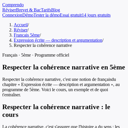
Comprendo
Réviser
Brevet & Bac
Tarifs
Blog
Connexion
Démo
Tester la démo
Essai gratuit
14 jours gratuits
Accueil
/
Réviser
/
Français 5ème
/
Expression écrite — description et argumentation
/
Respecter la cohérence narrative
Français
·
5ème
· Programme officiel
Respecter la cohérence narrative
en
5ème
Respecter la cohérence narrative
, c'est une notion de
français
du
chapitre «
Expression écrite — description et argumentation
», au
programme de
5ème
. Voici le cours, un exemple et de quoi
t'entraîner.
Respecter la cohérence narrative
: le
cours
La cohérence narrative, c'est s'assurer que l'histoire a du sens : les