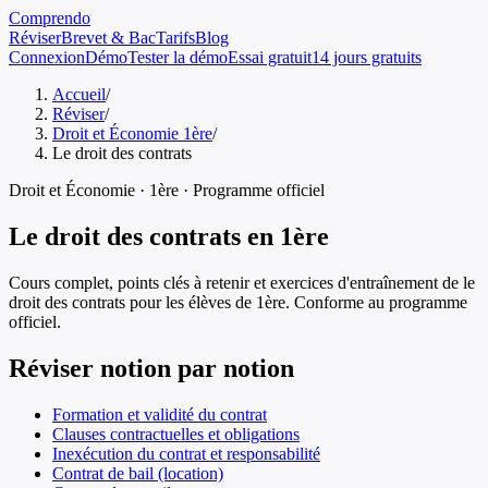
Comprendo
Réviser
Brevet & Bac
Tarifs
Blog
Connexion
Démo
Tester la démo
Essai gratuit
14 jours gratuits
Accueil
/
Réviser
/
Droit et Économie 1ère
/
Le droit des contrats
Droit et Économie
·
1ère
· Programme officiel
Le droit des contrats
en
1ère
Cours complet, points clés à retenir et exercices d'entraînement de
le
droit des contrats
pour les élèves de
1ère
. Conforme au programme
officiel.
Réviser notion par notion
Formation et validité du contrat
Clauses contractuelles et obligations
Inexécution du contrat et responsabilité
Contrat de bail (location)