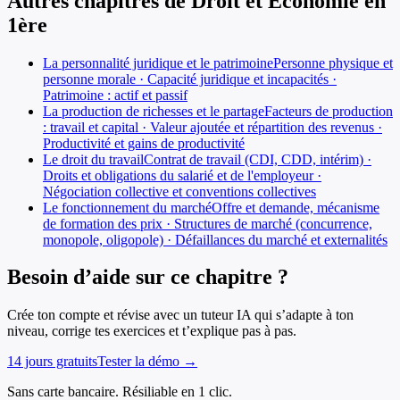
Autres chapitres de
Droit et Économie
en
1ère
La personnalité juridique et le patrimoine
Personne physique et
personne morale · Capacité juridique et incapacités ·
Patrimoine : actif et passif
La production de richesses et le partage
Facteurs de production
: travail et capital · Valeur ajoutée et répartition des revenus ·
Productivité et gains de productivité
Le droit du travail
Contrat de travail (CDI, CDD, intérim) ·
Droits et obligations du salarié et de l'employeur ·
Négociation collective et conventions collectives
Le fonctionnement du marché
Offre et demande, mécanisme
de formation des prix · Structures de marché (concurrence,
monopole, oligopole) · Défaillances du marché et externalités
Besoin d’aide sur ce chapitre ?
Crée ton compte et révise avec un tuteur IA qui s’adapte à ton
niveau, corrige tes exercices et t’explique pas à pas.
14 jours gratuits
Tester la démo →
Sans carte bancaire. Résiliable en 1 clic.